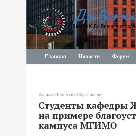
Перейти
Да Винчи
к
контенту
Сайт ЖК Да Винчи в город
Главная
Новости
Форум
Главная
»
Новости
»
Образование
Студенты кафедры 
на примере благоус
кампуса МГИМО