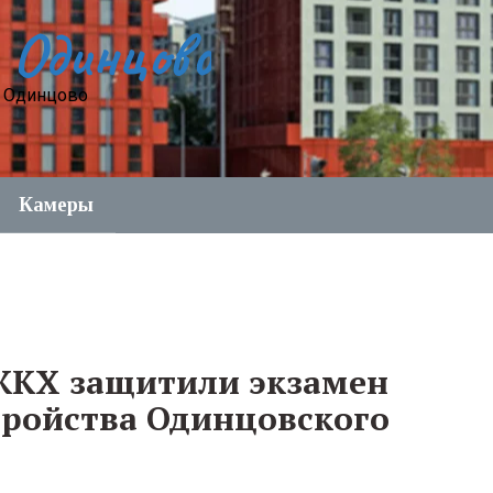
 Одинцово
е Одинцово
Камеры
ЖКХ защитили экзамен
тройства Одинцовского