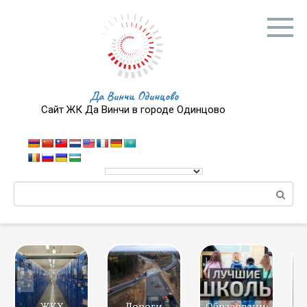
Перейти
к
контенту
Да Винчи Одинцово
Сайт ЖК Да Винчи в городе Одинцово
Поиск:
ЖКХ
Дороги
Образование
Ш