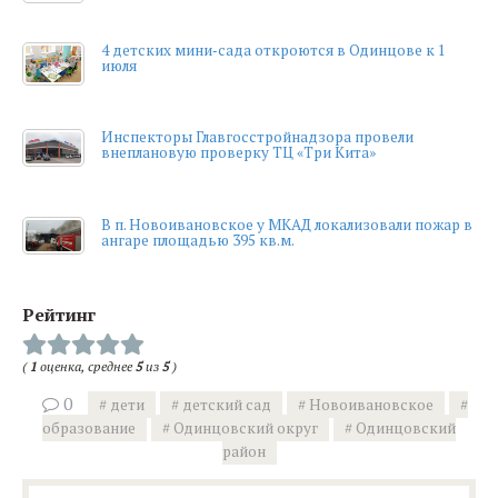
4 детских мини‑сада откроются в Одинцове к 1
июля
Инспекторы Главгосстройнадзора провели
внеплановую проверку ТЦ «Три Кита»
В п. Новоивановское у МКАД локализовали пожар в
ангаре площадью 395 кв.м.
Рейтинг
(
1
оценка, среднее
5
из
5
)
0
дети
детский сад
Новоивановское
образование
Одинцовский округ
Одинцовский
район