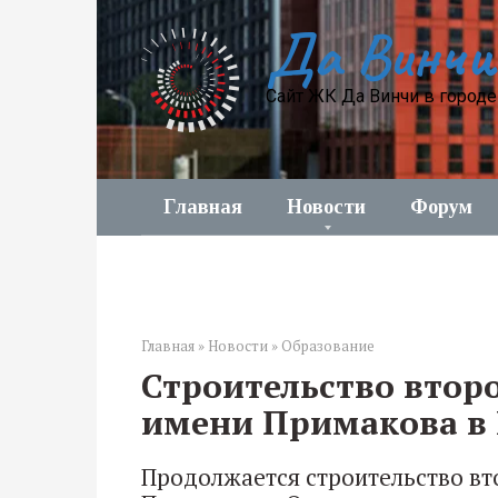
Перейти
Да Винчи
к
контенту
Сайт ЖК Да Винчи в город
Главная
Новости
Форум
Главная
»
Новости
»
Образование
Строительство втор
имени Примакова в 
Продолжается строительство вт