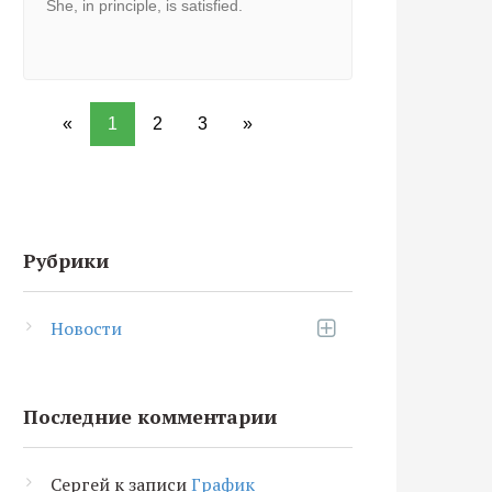
She, in principle, is satisfied.
«
1
2
3
»
Рубрики
Новости
Последние комментарии
Сергей
к записи
График