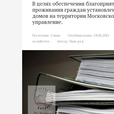
В целях обеспечения благоприя
проживания граждан установле
домов на территории Московско
управление.
На чтение:
2 мин
Опубликовано:
18.06.2021
хозяйство
Автор:
Глав. ред