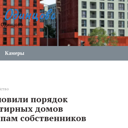
 Одинцово
е Одинцово
Камеры
йство
новили порядок
ртирных домов
пам собственников