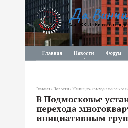
Перейти
Да Винчи
к
контенту
Сайт ЖК Да Винчи в город
Главная
Новости
Форум
Главная
»
Новости
»
Жилищно-коммунальное хозя
В Подмосковье уста
перехода многоква
инициативным груп