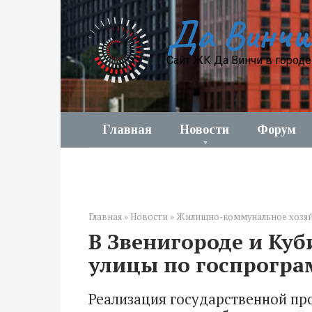
Перейти
Да Винчи
к
контенту
Сайт ЖК Да Винчи в город
Главная
Новости
Форум
Главная
»
Новости
»
Жилищно-коммунальное хозя
В Звенигороде и Куб
улицы по госпрогр
Реализация государственной п