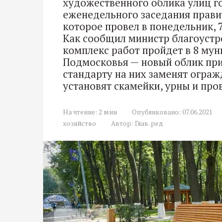
художественного облика улиц го
еженедельного заседания прави
которое провел в понедельник, 
Как сообщил министр благоустр
комплекс работ пройдет в 8 му
Подмосковья — новый облик при
стандарту на них заменят ограж
установят скамейки, урны и про
На чтение:
2 мин
Опубликовано:
07.06.2021
хозяйство
Автор:
Глав. ред