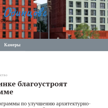
 Одинцово
е Одинцово
Камеры
йство
инке благоустроят
амме
рограммы по улучшению архитектурно-