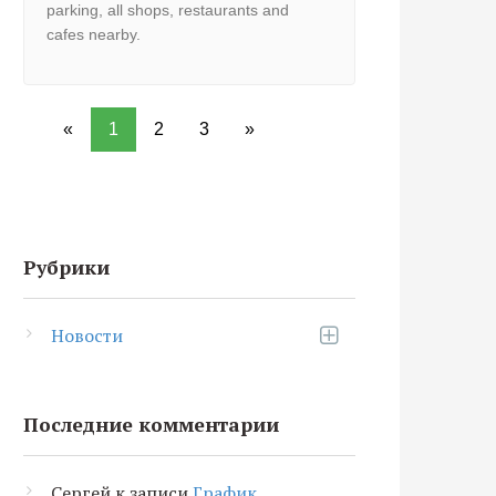
parking, all shops, restaurants and
cafes nearby.
«
1
2
3
»
Рубрики
Новости
Последние комментарии
Сергей
к записи
График