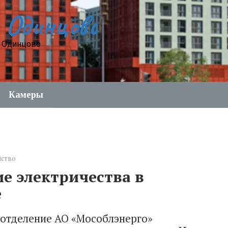
 Одинцово
е Одинцово
Камеры
йство
е электричества в
е
 отделение АО «Мособлэнерго»