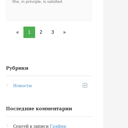
She, in principle, is satisfied.
«
1
2
3
»
Рубрики
Новости
Последние комментарии
Сергей
к записи
График