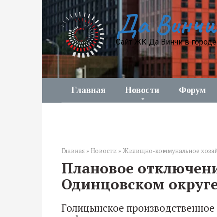
Перейти
Да Винчи
к
контенту
Сайт ЖК Да Винчи в город
Главная
Новости
Форум
Главная
»
Новости
»
Жилищно-коммунальное хозя
Плановое отключени
Одинцовском округ
Голицынское производственное