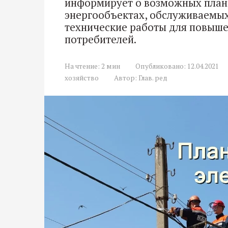
информирует о возможных план
энергообъектах, обслуживаемых
технические работы для повыш
потребителей.
На чтение:
2 мин
Опубликовано:
12.04.2021
хозяйство
Автор:
Глав. ред