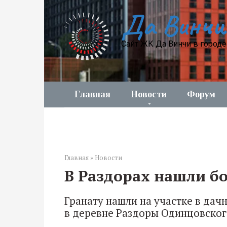
Перейти
Да Винчи
к
контенту
Сайт ЖК Да Винчи в город
Главная
Новости
Форум
Главная
»
Новости
В Раздорах нашли б
Гранату нашли на участке в дач
в деревне Раздоры Одинцовского