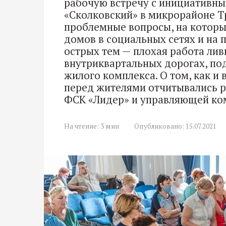
рабочую встречу с инициативн
«Сколковский» в микрорайоне Т
проблемные вопросы, на котор
домов в социальных сетях и на 
острых тем — плохая работа лив
внутриквартальных дорогах, по
жилого комплекса. О том, как и
перед жителями отчитывались 
ФСК «Лидер» и управляющей ком
На чтение:
3 мин
Опубликовано:
15.07.2021