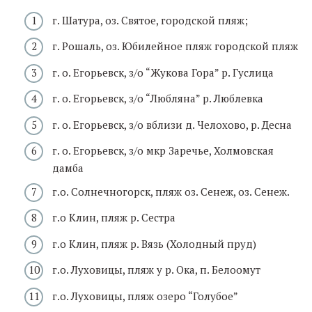
г. Шатура, оз. Святое, городской пляж;
г. Рошаль, оз. Юбилейное пляж городской пляж
г. о. Егорьевск, з/о “Жукова Гора” р. Гуслица
г. о. Егорьевск, з/о “Любляна” р. Люблевка
г. о. Егорьевск, з/о вблизи д. Челохово, р. Десна
г. о. Егорьевск, з/о мкр Заречье, Холмовская
дамба
г.о. Солнечногорск, пляж оз. Сенеж, оз. Сенеж.
г.о Клин, пляж р. Сестра
г.о Клин, пляж р. Вязь (Холодный пруд)
г.о. Луховицы, пляж у р. Ока, п. Белоомут
г.о. Луховицы, пляж озеро “Голубое”