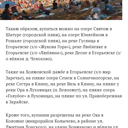
Таким образом, купаться можно на озере Святом в
Шатуре (городской пляж), на озере Юилейном в
Рошале (городской пляж), на реке Гуслица в
Егорьевске (з/о «Жукова Гора»), реке Люблевке в
Егорьевске (з/о «Любляна»), реке Десне в Егорьевске (з/
о вблизи д. Челохово).
Также на Холмовской дамбе в Егорьевске (з/о мкр
Заречье), на пляже озера Сенеж в Солнечногорске, на
реке Сестра в Клину, на реке Вязь в Клину, на пляже у
реки Ора в Луховицах (п. Белоомут), на пляже озера
«Голубое» в Луховицах, на пляже по ул. Правобережная
в Зарайске.
Кроме того, купания разрешены на реке Ока в
Коломне (микрорайон Колычево, в районе ул.
Дмитрия Донского), на улице Бочманово и вблизи ул.