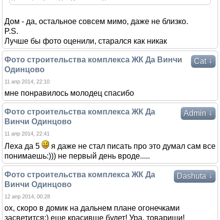
Дом - да, остальное совсем мимо, даже не близко.
P.S.
Лучше бы фото оценили, старался как никак
Фото строительства комплекса ЖК Да Винчи
↓
Cat
Одинцово
11 апр 2014, 22:10
мне понравилось молодец спасибо
Фото строительства комплекса ЖК Да
↓
Admin
Винчи Одинцово
11 апр 2014, 22:41
Леха да 5
я даже не стал писать про это думал сам все
понимаешь:))) не первый день вроде.....
Фото строительства комплекса ЖК Да
↓
Dashuta
Винчи Одинцово
12 апр 2014, 00:28
ох, скоро в домик на дальнем плане огонечками
засветится:) еще красивше будет! Ура, товарищи!