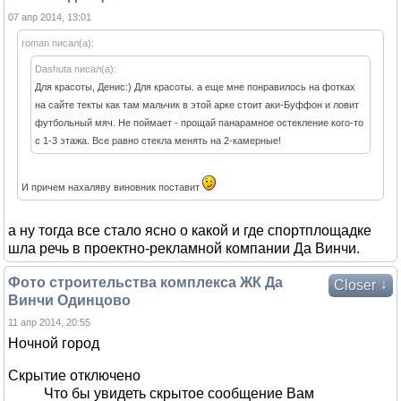
07 апр 2014, 13:01
roman писал(а):
Dashuta писал(а):
Для красоты, Денис:) Для красоты. а еще мне понравилось на фотках
на сайте текты как там мальчик в этой арке стоит аки-Буффон и ловит
футбольный мяч. Не поймает - прощай панарамное остекление кого-то
с 1-3 этажа. Все равно стекла менять на 2-камерные!
И причем нахаляву виновник поставит
а ну тогда все стало ясно о какой и где спортплощадке
шла речь в проектно-рекламной компании Да Винчи.
Фото строительства комплекса ЖК Да
↓
Closer
Винчи Одинцово
11 апр 2014, 20:55
Ночной город
Скрытие отключено
Что бы увидеть скрытое сообщение Вам