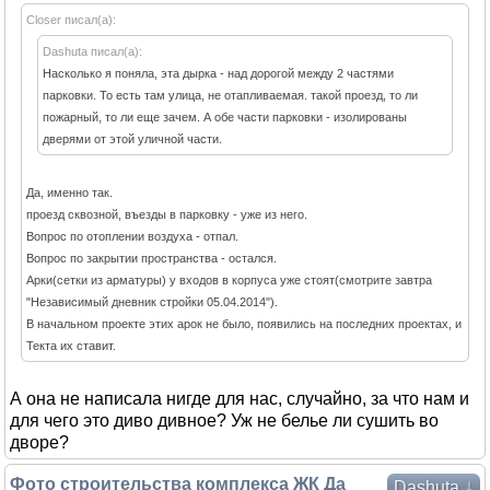
Closer писал(а):
Dashuta писал(а):
Насколько я поняла, эта дырка - над дорогой между 2 частями
парковки. То есть там улица, не отапливаемая. такой проезд, то ли
пожарный, то ли еще зачем. А обе части парковки - изолированы
дверями от этой уличной части.
Да, именно так.
проезд сквозной, въезды в парковку - уже из него.
Вопрос по отоплении воздуха - отпал.
Вопрос по закрытии пространства - остался.
Арки(сетки из арматуры) у входов в корпуса уже стоят(смотрите завтра
"Независимый дневник стройки 05.04.2014").
В начальном проекте этих арок не было, появились на последних проектах, и
Текта их ставит.
А она не написала нигде для нас, случайно, за что нам и
для чего это диво дивное? Уж не белье ли сушить во
дворе?
Фото строительства комплекса ЖК Да
↓
Dashuta