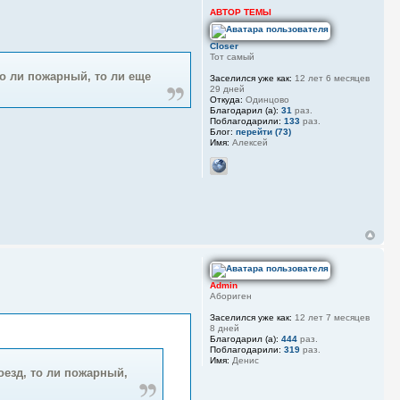
АВТОР ТЕМЫ
Closer
Тот самый
то ли пожарный, то ли еще
Заселился уже как:
12 лет 6 месяцев
29 дней
Откуда:
Одинцово
Благодарил (а):
31
раз.
Поблагодарили:
133
раз.
Блог:
перейти (73)
Имя:
Алексей
Admin
Абориген
Заселился уже как:
12 лет 7 месяцев
8 дней
Благодарил (а):
444
раз.
Поблагодарили:
319
раз.
Имя:
Денис
оезд, то ли пожарный,