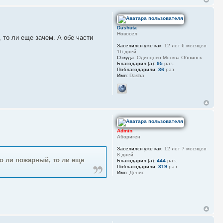
Dashuta
Новосел
, то ли еще зачем. А обе части
Заселился уже как:
12 лет 6 месяцев
16 дней
Откуда:
Одинцово-Москва-Обнинск
Благодарил (а):
95
раз.
Поблагодарили:
36
раз.
Имя:
Dasha
Admin
Абориген
Заселился уже как:
12 лет 7 месяцев
8 дней
то ли пожарный, то ли еще
Благодарил (а):
444
раз.
Поблагодарили:
319
раз.
Имя:
Денис