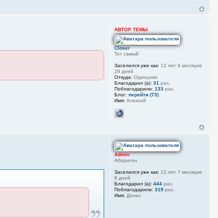
АВТОР ТЕМЫ
Closer
Тот самый
Заселился уже как:
12 лет 6 месяцев
29 дней
Откуда:
Одинцово
Благодарил (а):
31
раз.
Поблагодарили:
133
раз.
Блог:
перейти (73)
Имя:
Алексей
Admin
Абориген
Заселился уже как:
12 лет 7 месяцев
8 дней
Благодарил (а):
444
раз.
Поблагодарили:
319
раз.
Имя:
Денис