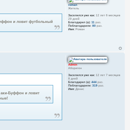
roman
Житель
Заселился уже как:
12 лет 6 месяцев
29 дней
-Буффон и ловит футбольный
Благодарил (а):
11
раз.
Поблагодарили:
80
раз.
Имя:
Роман
Admin
Абориген
Заселился уже как:
12 лет 7 месяцев
8 дней
Благодарил (а):
444
раз.
Поблагодарили:
319
раз.
Имя:
Денис
т аки-Буффон и ловит
ные!