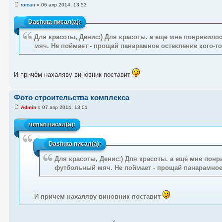
roman
» 06 апр 2014, 13:53
Dashuta
писал(а):
Для красоты, Денис:) Для красоты. а еще мне понравилос
мяч. Не поймает - прощай панарамное остекление кого-то 
И причем нахаляву виновник поставит
Фото строительства комплекса
Admin
» 07 апр 2014, 13:01
roman
писал(а):
Dashuta
писал(а):
Для красоты, Денис:) Для красоты. а еще мне понр
футбольный мяч. Не поймает - прощай панарамное о
И причем нахаляву виновник поставит