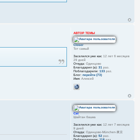
АВТОР ТЕМЫ
Closer
Тот самый
Заселился уже как:
12 лет 6 месяцев
29 дней
Откуда:
Одинцово
Благодарил (а):
31
раз.
Поблагодарили:
133
раз.
Блог:
перейти (73)
Имя:
Алексей
Cat
Шайтан башка
Заселился уже как:
12 лет 7 месяцев
9 дней
Откуда:
Одинцово-München-東京
Благодарил (а):
52
раз.
Поблагодарили:
118
раз.