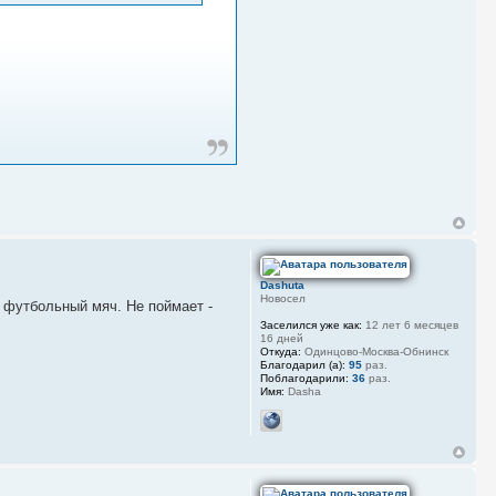
Dashuta
Новосел
т футбольный мяч. Не поймает -
Заселился уже как:
12 лет 6 месяцев
16 дней
Откуда:
Одинцово-Москва-Обнинск
Благодарил (а):
95
раз.
Поблагодарили:
36
раз.
Имя:
Dasha