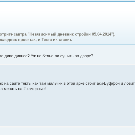
отрите завтра "Независимый дневник стройки 05.04.2014").
ледних проектах, и Текта их ставит.
это диво дивное? Уж не белье ли сушить во дворе?
х на сайте текты как там мальчик в этой арке стоит аки-Буффон и лови
ла менять на 2-камерные!