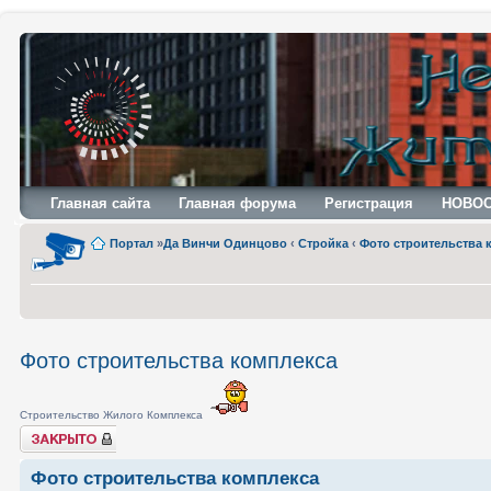
Главная сайта
Главная форума
Регистрация
НОВО
Портал
»
Да Винчи Одинцово
‹
Стройка
‹
Фото строительства 
Фото строительства комплекса
Строительство Жилого Комплекса
Закрыто
Фото строительства комплекса