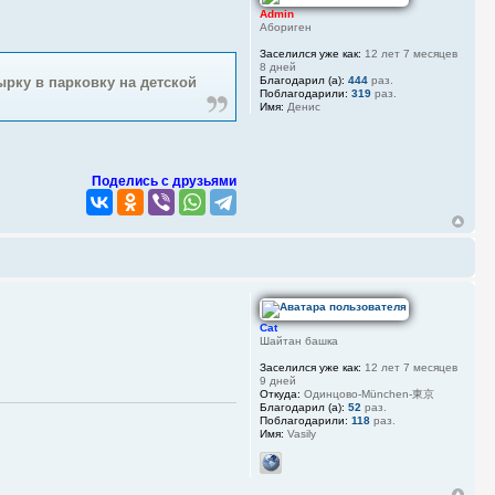
Admin
Абориген
Заселился уже как:
12 лет 7 месяцев
8 дней
Благодарил (а):
444
раз.
ырку в парковку на детской
Поблагодарили:
319
раз.
Имя:
Денис
Поделись с друзьями
Cat
Шайтан башка
Заселился уже как:
12 лет 7 месяцев
9 дней
Откуда:
Одинцово-München-東京
Благодарил (а):
52
раз.
Поблагодарили:
118
раз.
Имя:
Vasily