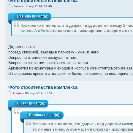
Фото строительства комплекса
Closer
» 05 апр 2014, 21:46
Dashuta
писал(а):
Насколько я поняла, эта дырка - над дорогой между 2 час
зачем. А обе части парковки - изолированы дверями от э
Да, именно так.
проезд сквозной, въезды в парковку - уже из него.
Вопрос по отоплении воздуха - отпал.
Вопрос по закрытии пространства - остался.
Арки(сетки из арматуры) у входов в корпуса уже стоят(смотрите зав
В начальном проекте этих арок не было, появились на последних про
Фото строительства комплекса
Admin
» 05 апр 2014, 21:51
Closer
писал(а):
Dashuta
писал(а):
Насколько я поняла, эта дырка - над дорогой между
то ли еще зачем. А обе части парковки - изолиров