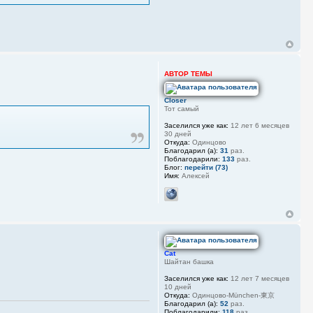
АВТОР ТЕМЫ
Closer
Тот самый
Заселился уже как:
12 лет 6 месяцев
30 дней
Откуда:
Одинцово
Благодарил (а):
31
раз.
Поблагодарили:
133
раз.
Блог:
перейти (73)
Имя:
Алексей
Cat
Шайтан башка
Заселился уже как:
12 лет 7 месяцев
10 дней
Откуда:
Одинцово-München-東京
Благодарил (а):
52
раз.
Поблагодарили:
118
раз.