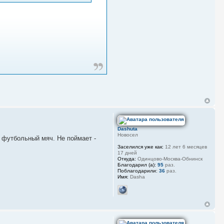
Dashuta
Новосел
т футбольный мяч. Не поймает -
Заселился уже как:
12 лет 6 месяцев
17 дней
Откуда:
Одинцово-Москва-Обнинск
Благодарил (а):
95
раз.
Поблагодарили:
36
раз.
Имя:
Dasha