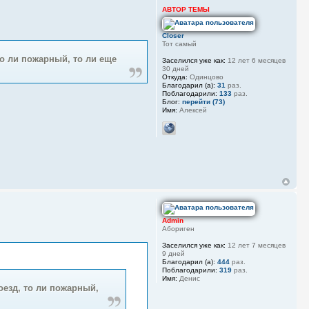
АВТОР ТЕМЫ
Closer
Тот самый
то ли пожарный, то ли еще
Заселился уже как:
12 лет 6 месяцев
30 дней
Откуда:
Одинцово
Благодарил (а):
31
раз.
Поблагодарили:
133
раз.
Блог:
перейти (73)
Имя:
Алексей
Admin
Абориген
Заселился уже как:
12 лет 7 месяцев
9 дней
Благодарил (а):
444
раз.
Поблагодарили:
319
раз.
Имя:
Денис
оезд, то ли пожарный,