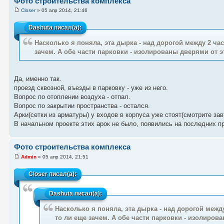
Фото строительства комплекса
Closer
» 05 апр 2014, 21:46
Dashuta
писал(а):
Насколько я поняла, эта дырка - над дорогой между 2 час
зачем. А обе части парковки - изолированы дверями от э
Да, именно так.
проезд сквозной, въезды в парковку - уже из него.
Вопрос по отоплении воздуха - отпал.
Вопрос по закрытии пространства - остался.
Арки(сетки из арматуры) у входов в корпуса уже стоят(смотрите зав
В начальном проекте этих арок не было, появились на последних про
Фото строительства комплекса
Admin
» 05 апр 2014, 21:51
Closer
писал(а):
Dashuta
писал(а):
Насколько я поняла, эта дырка - над дорогой между
то ли еще зачем. А обе части парковки - изолиров