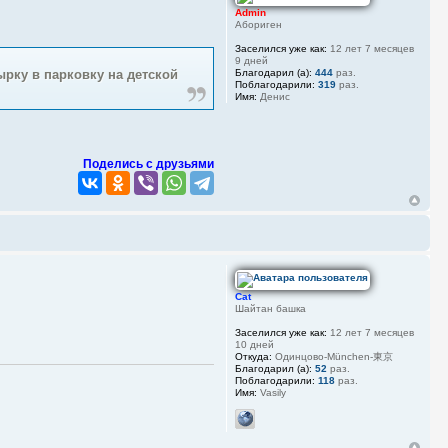
Admin
Абориген
Заселился уже как:
12 лет 7 месяцев
9 дней
Благодарил (а):
444
раз.
ырку в парковку на детской
Поблагодарили:
319
раз.
Имя:
Денис
Поделись с друзьями
Cat
Шайтан башка
Заселился уже как:
12 лет 7 месяцев
10 дней
Откуда:
Одинцово-München-東京
Благодарил (а):
52
раз.
Поблагодарили:
118
раз.
Имя:
Vasily