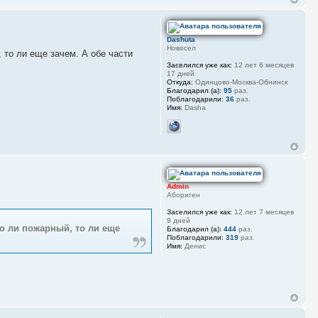
Dashuta
Новосел
, то ли еще зачем. А обе части
Заселился уже как:
12 лет 6 месяцев
17 дней
Откуда:
Одинцово-Москва-Обнинск
Благодарил (а):
95
раз.
Поблагодарили:
36
раз.
Имя:
Dasha
Admin
Абориген
Заселился уже как:
12 лет 7 месяцев
9 дней
то ли пожарный, то ли еще
Благодарил (а):
444
раз.
Поблагодарили:
319
раз.
Имя:
Денис