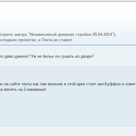
отрите завтра "Независимый дневник стройки 05.04.2014").
ледних проектах, и Текта их ставит.
это диво дивное? Уж не белье ли сушить во дворе?
х на сайте текты как там мальчик в этой арке стоит аки-Буффон и лови
ла менять на 2-камерные!