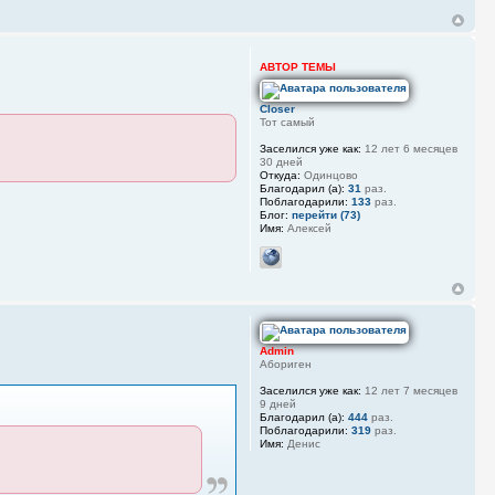
АВТОР ТЕМЫ
Closer
Тот самый
Заселился уже как:
12 лет 6 месяцев
30 дней
Откуда:
Одинцово
Благодарил (а):
31
раз.
Поблагодарили:
133
раз.
Блог:
перейти (73)
Имя:
Алексей
Admin
Абориген
Заселился уже как:
12 лет 7 месяцев
9 дней
Благодарил (а):
444
раз.
Поблагодарили:
319
раз.
Имя:
Денис