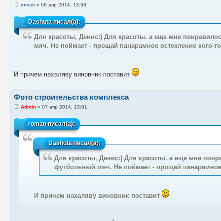
roman
» 06 апр 2014, 13:53
Dashuta
писал(а):
Для красоты, Денис:) Для красоты. а еще мне понравилос
мяч. Не поймает - прощай панарамное остекление кого-то 
И причем нахаляву виновник поставит
Фото строительства комплекса
Admin
» 07 апр 2014, 13:01
roman
писал(а):
Dashuta
писал(а):
Для красоты, Денис:) Для красоты. а еще мне понр
футбольный мяч. Не поймает - прощай панарамное о
И причем нахаляву виновник поставит