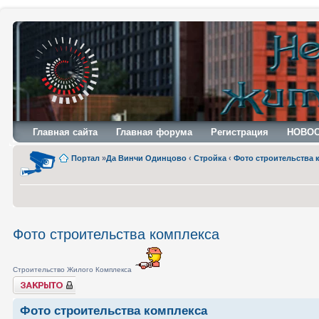
Главная сайта
Главная форума
Регистрация
НОВО
Портал
»
Да Винчи Одинцово
‹
Стройка
‹
Фото строительства 
Фото строительства комплекса
Строительство Жилого Комплекса
Закрыто
Фото строительства комплекса