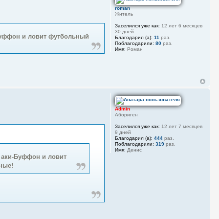
roman
Житель
Заселился уже как:
12 лет 6 месяцев
30 дней
-Буффон и ловит футбольный
Благодарил (а):
11
раз.
Поблагодарили:
80
раз.
Имя:
Роман
Admin
Абориген
Заселился уже как:
12 лет 7 месяцев
9 дней
Благодарил (а):
444
раз.
Поблагодарили:
319
раз.
Имя:
Денис
т аки-Буффон и ловит
ные!