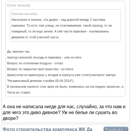
Closer писал(а):
Dashuta писал(а):
Насколько я поняла, эта дырка - над дорогой между 2 частями
парковки. То есть там улица, не отапливаемая. такой проезд, то ли
пожарный, то ли еще зачем. А обе части парковки - изолированы
дверями от этой уличной части.
Да, именно так.
проезд сквозной, въезды в парковку - уже из него.
Вопрос по отоплении воздуха - отпал.
Вопрос по закрытии пространства - остался.
Арки(сетки из арматуры) у входов в корпуса уже стоят(смотрите завтра
"Независимый дневник стройки 05.04.2014").
В начальном проекте этих арок не было, появились на последних проектах, и
Текта их ставит.
А она не написала нигде для нас, случайно, за что нам и
для чего это диво дивное? Уж не белье ли сушить во
дворе?
Фото строительства комплекса ЖК Да
↓
Dashuta