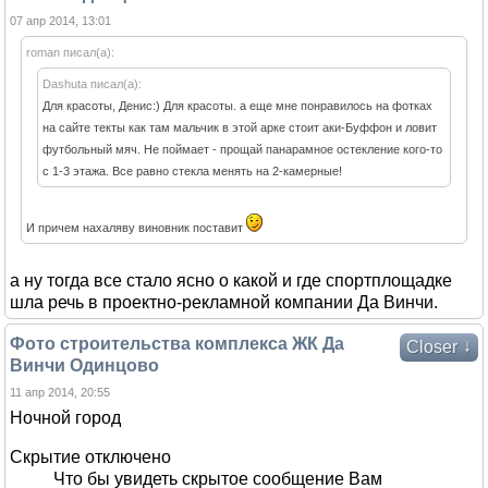
07 апр 2014, 13:01
roman писал(а):
Dashuta писал(а):
Для красоты, Денис:) Для красоты. а еще мне понравилось на фотках
на сайте текты как там мальчик в этой арке стоит аки-Буффон и ловит
футбольный мяч. Не поймает - прощай панарамное остекление кого-то
с 1-3 этажа. Все равно стекла менять на 2-камерные!
И причем нахаляву виновник поставит
а ну тогда все стало ясно о какой и где спортплощадке
шла речь в проектно-рекламной компании Да Винчи.
Фото строительства комплекса ЖК Да
↓
Closer
Винчи Одинцово
11 апр 2014, 20:55
Ночной город
Скрытие отключено
Что бы увидеть скрытое сообщение Вам