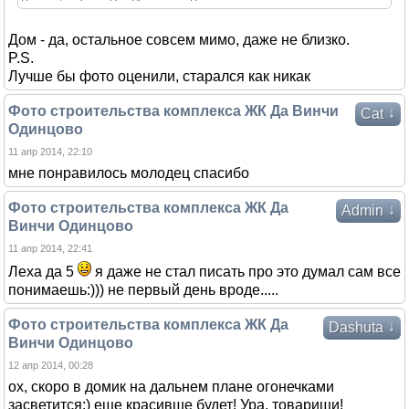
Дом - да, остальное совсем мимо, даже не близко.
P.S.
Лучше бы фото оценили, старался как никак
Фото строительства комплекса ЖК Да Винчи
↓
Cat
Одинцово
11 апр 2014, 22:10
мне понравилось молодец спасибо
Фото строительства комплекса ЖК Да
↓
Admin
Винчи Одинцово
11 апр 2014, 22:41
Леха да 5
я даже не стал писать про это думал сам все
понимаешь:))) не первый день вроде.....
Фото строительства комплекса ЖК Да
↓
Dashuta
Винчи Одинцово
12 апр 2014, 00:28
ох, скоро в домик на дальнем плане огонечками
засветится:) еще красивше будет! Ура, товарищи!