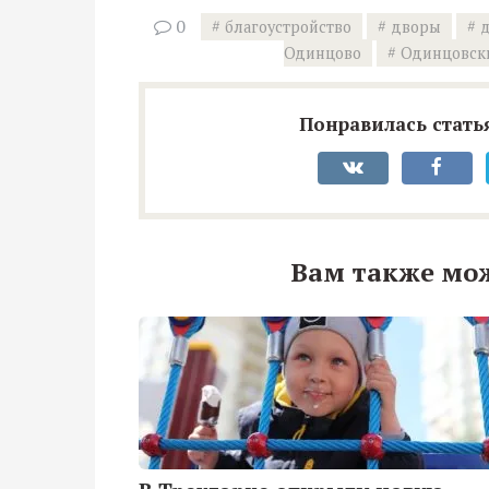
0
благоустройство
дворы
д
Одинцово
Одинцовск
Понравилась статья
Вам также мо