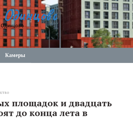
 Одинцово
е Одинцово
Камеры
йство
ых площадок и двадцать
оят до конца лета в