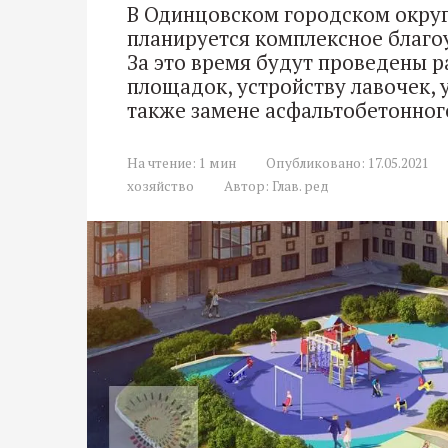
В Одинцовском городском округе
планируется комплексное благо
За это время будут проведены р
площадок, устройству лавочек, 
также замене асфальтобетонног
На чтение:
1 мин
Опубликовано:
17.05.2021
хозяйство
Автор:
Глав. ред