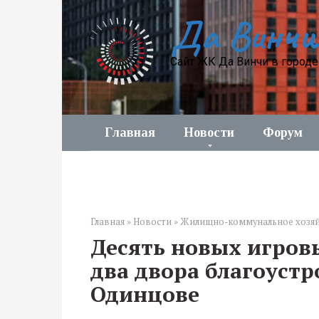
Перейти
Да Винчи
к
контенту
Сайт ЖК Да Винчи в город
Главная
Новости
Форум
Главная
»
Новости
»
Жилищно-коммунальное хозя
Десять новых игров
два двора благоустр
Одинцове