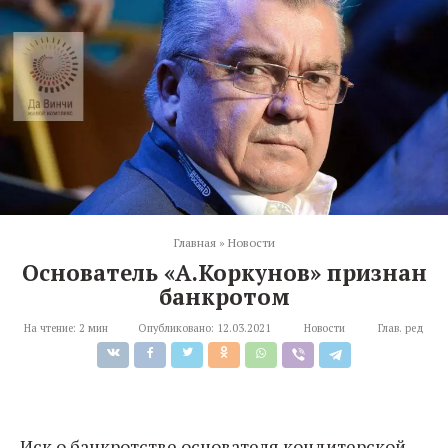
Главная
»
Новости
Основатель «А.Коркунов» признан
банкротом
На чтение:
2 мин
Опубликовано:
12.03.2021
Новости
Глав. ред
Иск о банкротстве основателя кондитерской