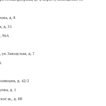
ова, д. 8
, д. 35
д. 96А
ул. Заводская, д. 7
А
волюции, д. 42/2
рова, д. 1
ое ш., д. 8В