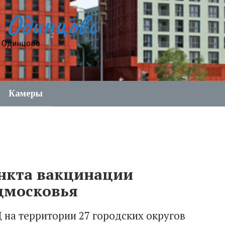
 Одинцово
е Одинцово
Камеры
нкта вакцинации
дмосковья
 на территории 27 городских округов