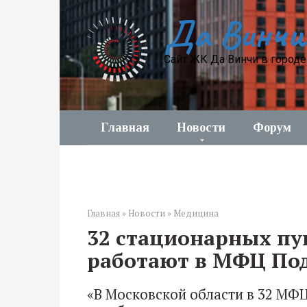
Перейти
Да Винчи
к
контенту
Сайт ЖК Да Винчи в город
Главная
Новости
Форум
Главная
»
Новости
»
Медицина
32 стационарных пу
работают в МФЦ По
«В Московской области в 32 МФЦ