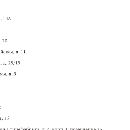
д. 14А
. 20
ская, д. 11
, д. 25/19
ая, д. 9
2
д. 15
рн Птицефабрика, д. 4, корп. 1, помещение 33