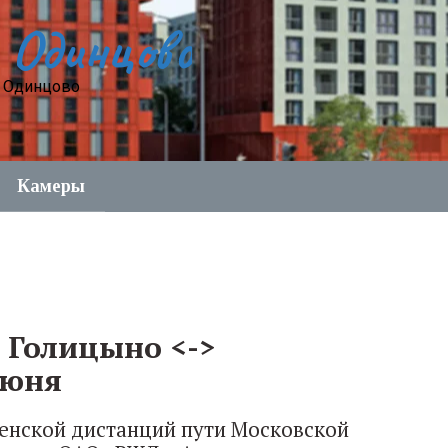
 Одинцово
е Одинцово
Камеры
 Голицыно <->
июня
енской дистанций пути Московской