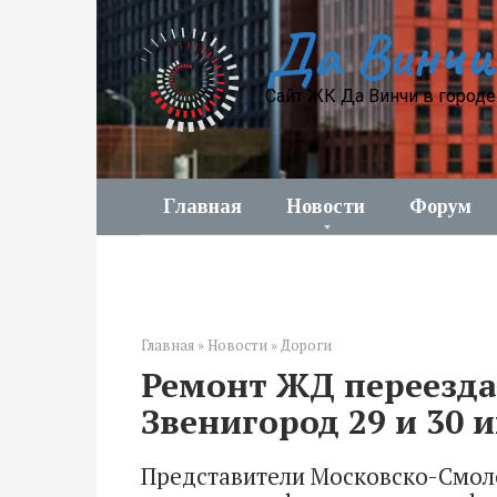
Перейти
Да Винчи
к
контенту
Сайт ЖК Да Винчи в город
Главная
Новости
Форум
Главная
»
Новости
»
Дороги
Ремонт ЖД переезда
Звенигород 29 и 30 
Представители Московско-Смол