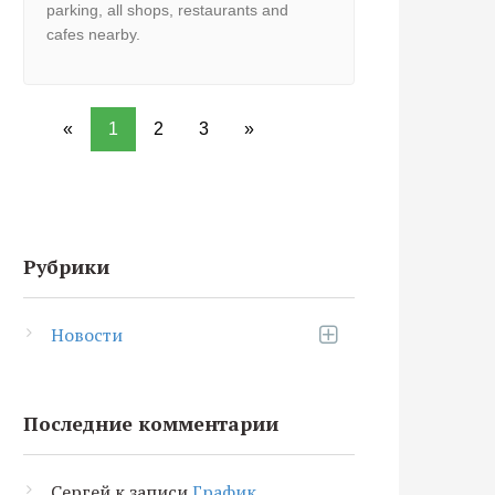
parking, all shops, restaurants and
cafes nearby.
«
1
2
3
»
Рубрики
Новости
Последние комментарии
Сергей
к записи
График