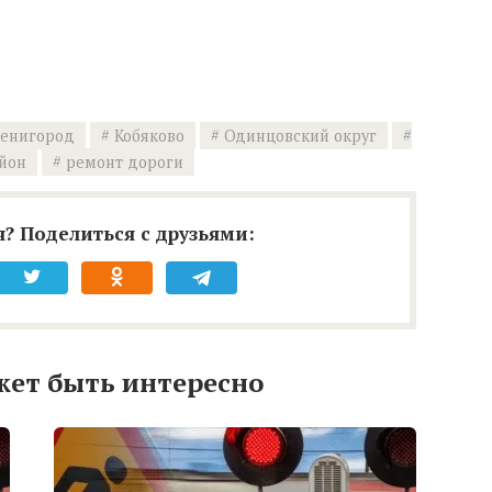
венигород
Кобяково
Одинцовский округ
йон
ремонт дороги
? Поделиться с друзьями:
жет быть интересно