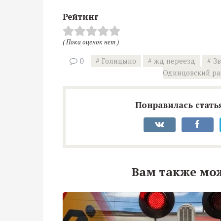
Рейтинг
( Пока оценок нет )
0
Голицыно
жд переезд
З
Одинцовский ра
Понравилась статья
Вам также мо