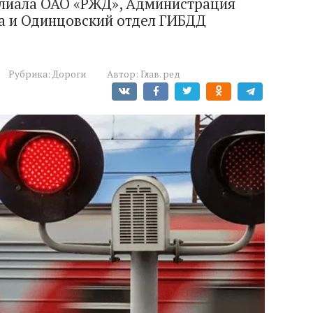
лиала ОАО «РЖД», Администрация
а и Одинцовский отдел ГИБДД
Рубрика:
Дороги
Автор:
Глав. ред