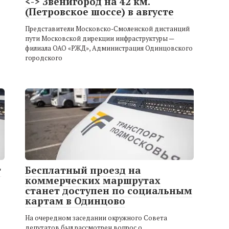
<-> Звенигород на 42 км.
(Петровское шоссе) в августе
Представители Московско-Смоленской дистанций
пути Московской дирекции инфраструктуры —
филиала ОАО «РЖД», Администрация Одинцовского
городского
т
Бесплатный проезд на
коммерческих маршрутах
станет доступен по социальным
картам в Одинцово
На очередном заседании окружного Совета
депутатов был рассмотрен вопрос о