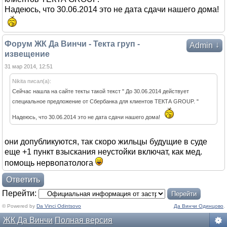
Надеюсь, что 30.06.2014 это не дата сдачи нашего дома!
Форум ЖК Да Винчи - Текта груп -
↓
Admin
извещение
31 мар 2014, 12:51
Nikita писал(а):
Сейчас нашла на сайте текты такой текст " До 30.06.2014 действует
специальное предложение от Сбербанка для клиентов ТЕКТА GROUP. "
Надеюсь, что 30.06.2014 это не дата сдачи нашего дома!
они допубликуются, так скоро жильцы будущие в суде
еще +1 пункт взыскания неустойки включат, как мед.
помощь нервопатолога
Ответить
Перейти:
© Powered by
Da Vinci Odintsovo
Да Винчи Одинцово
.
ЖК Да Винчи
Полная версия