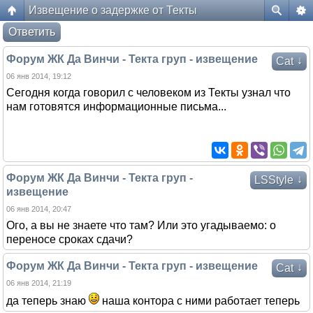
Извещение о задержке от Текты
Форум жителей ЖК Да Винчи
Ответить
Форум ЖК Да Винчи - Текта груп - извещение
↓
Cat
06 янв 2014, 19:12
Сегодня когда говорил с человеком из Текты узнал что
нам готовятся информационные письма...
Форум ЖК Да Винчи - Текта груп -
↓
LSStyle
извещение
06 янв 2014, 20:47
Ого, а вы не знаете что там? Или это угадываемо: о
переносе сроках сдачи?
Форум ЖК Да Винчи - Текта груп - извещение
↓
Cat
06 янв 2014, 21:19
да теперь знаю
наша контора с ними работает теперь