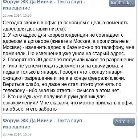
Форум ЖК Да Винчи - Текта груп -
↓
toolhack
извещение
20 янв 2014, 15:55
Сегодня звонил в офис (в основном с целью поменять
адрес для доставки писем):
1. У кого адрес для корреспонденции не совпадает с
адресом в договоре (живете в Москве, а прописка не в
Москве) - изменить адрес в базе можно по телефону, мне
поменяли. Но извещения уже ушли на старый адрес.
2. Говорят что 30 декабря получили какое-то разрешение
и типа не успели подать документы на сдачу дома, и
подали только в январе. Говорят что к концу января
ожидают разрешение и типа в конце февраля ключи.
Вериться слабо, но даже не стал что-то уточнять по
телефону - ибо зная их ответы - смысла в этом нет.
3. Кто нибудь уже получил в руки допник для
ознакомления? Мне сказали, что можно приехать в офис
на объект и его забрать
Форум ЖК Да Винчи - Текта груп -
↓
Admin
извещение
20 янв 2014, 15:59