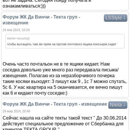
вот не задача. Сегодня пойду получать и
ознакамливаться:)))
Форум ЖК Да Винчи - Текта груп -
↓
LSStyle
извещение
24 янв 2014, 10:24
Admin писал(а):
чтобы вытащить там же прям на против почтового ящика консьерж сидит
Очень часто почтальон не в те ящики кидает. Нам
соседка довольно уже много раз передавала письма/
извещения. Полагаю из-за неразборчивого почерка
такие косяки выходят: 3 пишут как 9 , 1с 7 можно спутать,
5с 6. У нас квартира на 5 оканчивается, ее вечно пишут
как 6 и кидают почту соседке:)
Форум ЖК Да Винчи - Текта груп - извещение
↓
Nikita
29 мар 2014, 20:46
Сейчас нашла на сайте текты такой текст " До 30.06.2014
действует специальное предложение от Сбербанка для
клиентов ТЕКТА GROUP. "