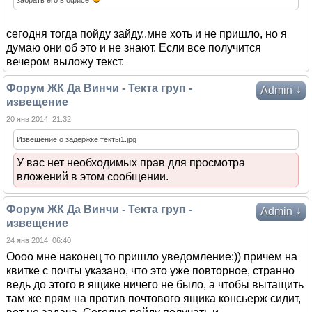
забрать его в офисе
сегодня тогда пойду зайду..мне хоть и не пришло, но я
думаю они об это и не знают. Если все получится
вечером выложу текст.
Форум ЖК Да Винчи - Текта груп -
↓
Admin
извещение
20 янв 2014, 21:32
Извещение о задержке текты1.jpg
У вас нет необходимых прав для просмотра
вложений в этом сообщении.
Форум ЖК Да Винчи - Текта груп -
↓
Admin
извещение
24 янв 2014, 06:40
Оооо мне наконец то пришло уведомление:)) причем на
квитке с почты указано, что это уже повторное, странно
ведь до этого в ящике ничего не было, а чтобы вытащить
там же прям на против почтового ящика консьерж сидит,