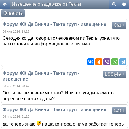
Извещение о задержке от Текты
Форум жителей ЖК Да Винчи
Ответить
Форум ЖК Да Винчи - Текта груп - извещение
↓
Cat
06 янв 2014, 19:12
Сегодня когда говорил с человеком из Текты узнал что
нам готовятся информационные письма...
Форум ЖК Да Винчи - Текта груп -
↓
LSStyle
извещение
06 янв 2014, 20:47
Ого, а вы не знаете что там? Или это угадываемо: о
переносе сроках сдачи?
Форум ЖК Да Винчи - Текта груп - извещение
↓
Cat
06 янв 2014, 21:19
да теперь знаю
наша контора с ними работает теперь