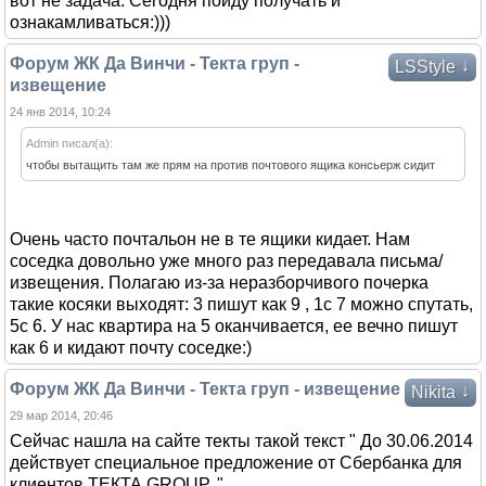
вот не задача. Сегодня пойду получать и
ознакамливаться:)))
Форум ЖК Да Винчи - Текта груп -
↓
LSStyle
извещение
24 янв 2014, 10:24
Admin писал(а):
чтобы вытащить там же прям на против почтового ящика консьерж сидит
Очень часто почтальон не в те ящики кидает. Нам
соседка довольно уже много раз передавала письма/
извещения. Полагаю из-за неразборчивого почерка
такие косяки выходят: 3 пишут как 9 , 1с 7 можно спутать,
5с 6. У нас квартира на 5 оканчивается, ее вечно пишут
как 6 и кидают почту соседке:)
Форум ЖК Да Винчи - Текта груп - извещение
↓
Nikita
29 мар 2014, 20:46
Сейчас нашла на сайте текты такой текст " До 30.06.2014
действует специальное предложение от Сбербанка для
клиентов ТЕКТА GROUP. "