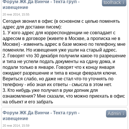
Форум ЖК Да Винчи - Текта груп -
↓
toolhack
извещение
20 янв 2014, 15:55
Сегодня звонил в офис (в основном с целью поменять
адрес для доставки писем):
1. У кого адрес для корреспонденции не совпадает с
адресом в договоре (живете в Москве, а прописка не в
Москве) - изменить адрес в базе можно по телефону, мне
поменяли. Но извещения уже ушли на старый адрес.
2. Говорят что 30 декабря получили какое-то разрешение
и типа не успели подать документы на сдачу дома, и
подали только в январе. Говорят что к концу января
ожидают разрешение и типа в конце февраля ключи.
Вериться слабо, но даже не стал что-то уточнять по
телефону - ибо зная их ответы - смысла в этом нет.
3. Кто нибудь уже получил в руки допник для
ознакомления? Мне сказали, что можно приехать в офис
на объект и его забрать
Форум ЖК Да Винчи - Текта груп -
↓
Admin
извещение
20 янв 2014, 15:59