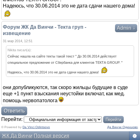
Надеюсь, что 30.06.2014 это не дата сдачи нашего дома!
Форум ЖК Да Винчи - Текта груп -
↓
Admin
извещение
31 мар 2014, 12:51
Nikita писал(а):
Сейчас нашла на сайте текты такой текст " До 30.06.2014 действует
специальное предложение от Сбербанка для клиентов ТЕКТА GROUP. "
Надеюсь, что 30.06.2014 это не дата сдачи нашего дома!
они допубликуются, так скоро жильцы будущие в суде
еще +1 пункт взыскания неустойки включат, как мед.
помощь нервопатолога
Ответить
Перейти:
© Powered by
Da Vinci Odintsovo
Да Винчи Одинцово
.
ЖК Да Винчи
Полная версия