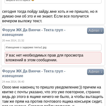
забрать его в офисе
сегодня тогда пойду зайду..мне хоть и не пришло, но я
думаю они об это и не знают. Если все получится
вечером выложу текст.
Форум ЖК Да Винчи - Текта груп -
↓
Admin
извещение
20 янв 2014, 21:32
Извещение о задержке текты1.jpg
У вас нет необходимых прав для просмотра
вложений в этом сообщении.
Форум ЖК Да Винчи - Текта груп -
↓
Admin
извещение
24 янв 2014, 06:40
Оооо мне наконец то пришло уведомление:)) причем на
квитке с почты указано, что это уже повторное, странно
ведь до этого в ящике ничего не было, а чтобы вытащить
там же прям на против почтового ящика консьерж сидит,