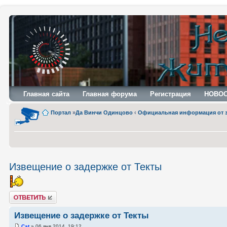
Главная сайта
Главная форума
Регистрация
НОВО
Портал
»
Да Винчи Одинцово
‹
Официальная информация от 
Извещение о задержке от Текты
Ответить
Извещение о задержке от Текты
Cat
» 06 янв 2014, 19:12