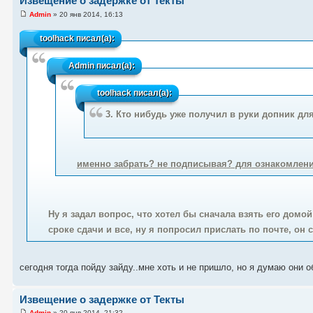
Извещение о задержке от Текты
Admin
» 20 янв 2014, 16:13
toolhack
писал(а):
Admin
писал(а):
toolhack
писал(а):
3. Кто нибудь уже получил в руки допник дл
именно забрать? не подписывая? для ознакомлени
Ну я задал вопрос, что хотел бы сначала взять его домой
сроке сдачи и все, ну я попросил прислать по почте, он 
сегодня тогда пойду зайду..мне хоть и не пришло, но я думаю они о
Извещение о задержке от Текты
Admin
» 20 янв 2014, 21:32