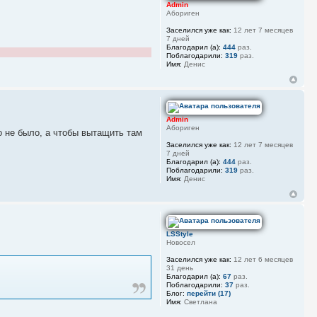
Admin
Абориген
Заселился уже как:
12 лет 7 месяцев
7 дней
Благодарил (а):
444
раз.
Поблагодарили:
319
раз.
Имя:
Денис
Admin
Абориген
го не было, а чтобы вытащить там
Заселился уже как:
12 лет 7 месяцев
7 дней
Благодарил (а):
444
раз.
Поблагодарили:
319
раз.
Имя:
Денис
LSStyle
Новосел
Заселился уже как:
12 лет 6 месяцев
31 день
Благодарил (а):
67
раз.
Поблагодарили:
37
раз.
Блог:
перейти (17)
Имя:
Светлана