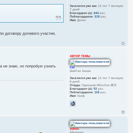
Заселился уже как:
12 лет 7 месяцев
7 дней
Благодарил (а):
444
раз.
Поблагодарили:
319
раз.
Имя:
Денис
 по договору долевого участия,
АВТОР ТЕМЫ
а не знаю, но попробую узнать
Cat
Шайтан башка
Заселился уже как:
12 лет 7 месяцев
8 дней
Откуда:
Одинцово-München-東京
Благодарил (а):
52
раз.
Поблагодарили:
118
раз.
Имя:
Vasily
Admin
Абориген