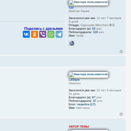
Cat
Шайтан башка
Заселился уже как:
12 лет 7 месяцев
8 дней
Откуда:
Одинцово-München-東京
Поделись с друзьями
Благодарил (а):
52
раз.
Поблагодарили:
118
раз.
Имя:
Vasily
LSStyle
Новосел
Заселился уже как:
12 лет 6 месяцев
31 день
Благодарил (а):
67
раз.
Поблагодарили:
37
раз.
Блог:
перейти (17)
Имя:
Светлана
АВТОР ТЕМЫ