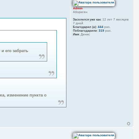
Admin
Абориген
Заселился уже как:
12 лет 7 месяцев
7 дней
Благодарил (а):
444
раз.
Поблагодарили:
319
раз.
Имя:
Денис
 и его забрать
ка, изменение пункта о