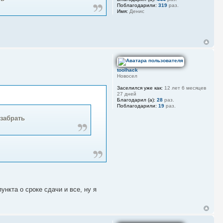
Поблагодарили:
319
раз.
Имя:
Денис
toolhack
Новосел
Заселился уже как:
12 лет 6 месяцев
27 дней
Благодарил (а):
28
раз.
Поблагодарили:
19
раз.
 забрать
ункта о сроке сдачи и все, ну я