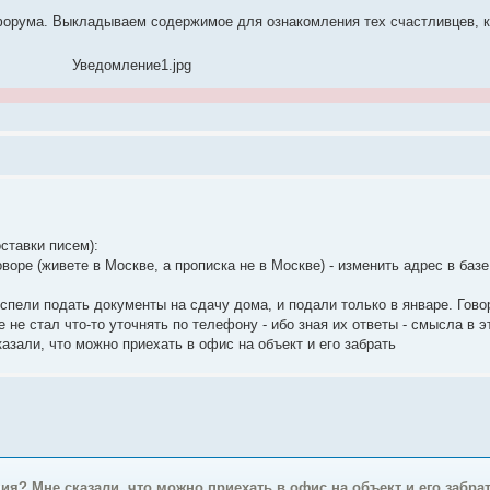
 форума. Выкладываем содержимое для ознакомления тех счастливцев, к
Уведомление1.jpg
ставки писем):
оворе (живете в Москве, а прописка не в Москве) - изменить адрес в баз
 успели подать документы на сдачу дома, и подали только в январе. Гово
не стал что-то уточнять по телефону - ибо зная их ответы - смысла в э
азали, что можно приехать в офис на объект и его забрать
ия? Мне сказали, что можно приехать в офис на объект и его забра