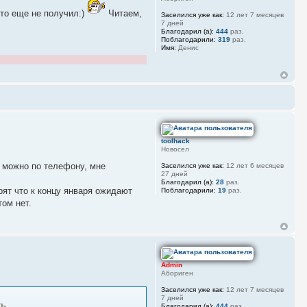
то еще не получил:)
Читаем,
Заселился уже как:
12 лет 7 месяцев
7 дней
Благодарил (а):
444
раз.
Поблагодарили:
319
раз.
Имя:
Денис
toolhack
Новосел
е можно по телефону, мне
Заселился уже как:
12 лет 6 месяцев
27 дней
Благодарил (а):
28
раз.
рят что к концу января ожидают
Поблагодарили:
19
раз.
том нет.
Admin
Абориген
Заселился уже как:
12 лет 7 месяцев
7 дней
ть
Благодарил (а):
444
раз.