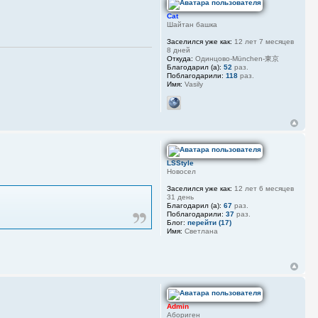
Cat
Шайтан башка
Заселился уже как:
12 лет 7 месяцев
8 дней
Откуда:
Одинцово-München-東京
Благодарил (а):
52
раз.
Поблагодарили:
118
раз.
Имя:
Vasily
LSStyle
Новосел
Заселился уже как:
12 лет 6 месяцев
31 день
Благодарил (а):
67
раз.
Поблагодарили:
37
раз.
Блог:
перейти (17)
Имя:
Светлана
Admin
Абориген