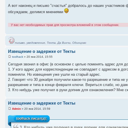
А вот наконец и письмо "счастья" добралось до наших участников
обсуждаем, делимся мнениями
У вас нет необходимых прав для просмотра вложений в этом сообщении.
письмо, уведомление, Текта, Да Винчи, Одинцово
Извещение о задержке от Текты
toolhack
» 20 янв 2014, 15:55
Сегодня звонил в офис (в основном с целью поменять адрес для до
1. У кого адрес для корреспонденции не совпадает с адресом в дог
поменяли. Но извещения уже ушли на старый адрес.
2. Говорят что 30 декабря получили какое-то разрешение и типа не
разрешение и типа в конце февраля ключи. Вериться слабо, но даже 
3. Кто нибудь уже получил в руки допник для ознакомления? Мне ск
Извещение о задержке от Текты
Admin
» 20 янв 2014, 15:59
toolhack
писал(а):
3. Кто нибудь уже получил в руки допник для ознакомлен