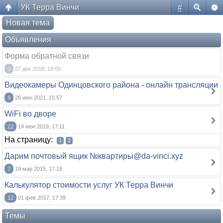
УК Терра Винчи
#
Форум жителей ЖК Да Винчи
Новая тема
Объявления
Форма обратной связи
0
27 дек 2018, 18:00
Видеокамеры Одинцовского района - онлайн трансляции
9
26 июн 2021, 15:57
WiFi во дворе
22
14 июн 2019, 17:11
На страницу:
1
2
Дарим почтовый ящик №квартиры@da-vinci.xyz
7
19 мар 2015, 17:18
Калькулятор стоимости услуг УК Терра Винчи
12
01 фев 2017, 17:39
Темы