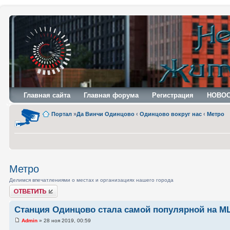
Главная сайта
Главная форума
Регистрация
НОВО
Портал
»
Да Винчи Одинцово
‹
Одинцово вокруг нас
‹
Метро
Метро
Делимся впечатлениями о местах и организациях нашего города
Ответить
Станция Одинцово стала самой популярной на МЦ
Admin
» 28 ноя 2019, 00:59