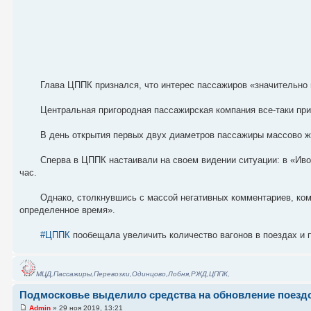
Глава ЦППК признался, что интерес пассажиров «значительно
Центральная пригородная пассажирская компания все-таки пр
В день открытия первых двух диаметров пассажиры массово жа
Сперва в ЦППК настаивали на своем видении ситуации: в «Ивол
час.
Однако, столкнувшись с массой негативных комментариев, ком
определенное время».
#ЦППК
пообещала увеличить количество вагонов в поездах и
МЦД,Пассажиры,Перевозки,Одинцово,Лобня,РЖД,ЦППК,
Подмосковье выделило средства на обновление поезд
Admin
» 29 ноя 2019, 13:21