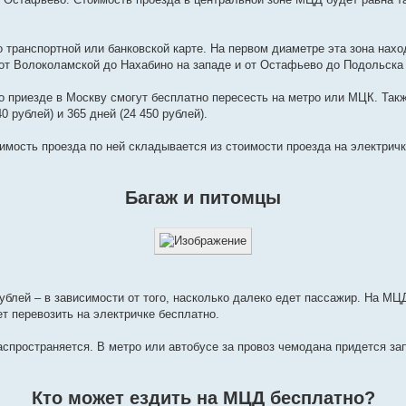
о транспортной или банковской карте. На первом диаметре эта зона нах
от Волоколамской до Нахабино на западе и от Остафьево до Подольска 
по приезде в Москву смогут бесплатно пересесть на метро или МЦК. Так
40 рублей) и 365 дней (24 450 рублей).
имость проезда по ней складывается из стоимости проезда на электричк
Багаж и питомцы
рублей – в зависимости от того, насколько далеко едет пассажир. На МЦ
 перевозить на электричке бесплатно.
аспространяется. В метро или автобусе за провоз чемодана придется за
Кто может ездить на МЦД бесплатно?