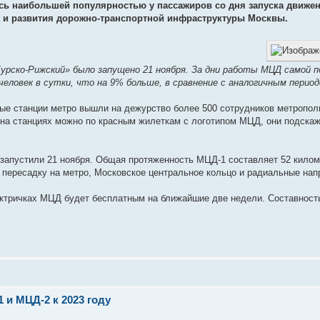
ась наибольшей популярностью у пассажиров со дня запуска движ
а и развития дорожно-транспортной инфраструктуры Москвы.
Курско-Рижский» было запущено 21 ноября. За дни работы МЦД самой 
человек в сутки, что на 9% больше, в сравнение с аналогичным перио
ные станции метро вышли на дежурство более 500 сотрудников метропол
на станциях можно по красным жилеткам с логотипом МЦД, они подскаж
апустили 21 ноября. Общая протяженность МЦД-1 составляет 52 киломе
 пересадку на метро, Московское центральное кольцо и радиальные нап
ктричках МЦД будет бесплатным на ближайшие две недели. Составность 
 и МЦД‑2 к 2023 году