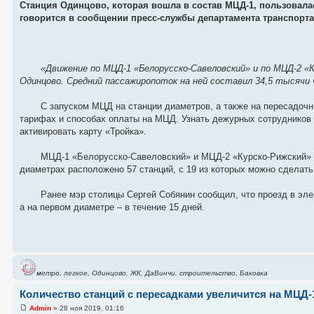
Станция Одинцово, которая вошла в состав МЦД-1, пользовал
говорится в сообщении пресс-службы департамента транспорт
«Движение по МЦД-1 «Белорусско-Савеловский» и по МЦД-2 «
Одинцово. Средний пассажиропоток на ней составил 34,5 тысячи 
С запуском МЦД на станции диаметров, а также на пересадоч
тарифах и способах оплаты на МЦД. Узнать дежурных сотрудников 
активировать карту «Тройка».
МЦД-1 «Белорусско-Савеловский» и МЦД-2 «Курско-Рижский» з
диаметрах расположено 57 станций, с 19 из которых можно сделать
Ранее мэр столицы Сергей Собянин сообщил, что проезд в эле
а на первом диаметре – в течение 15 дней.
метро, легкое, Одинцово, ЖК, ДаВинчи, строительство, Баковка
Количество станций с пересадками увеличится на МЦД‑1
Admin
» 28 ноя 2019, 01:16