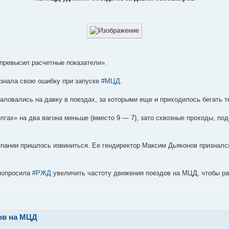
 превысил расчетные показатели».
изнала свою ошибку при запуске
#МЦД
.
ловались на давку в поездах, за которыми еще и приходилось бегать те
гах» на два вагона меньше (вместо 9 — 7), зато сквозные проходы, под
пании пришлось извиниться. Ее гендиректор Максим Дьяконов признался
 попросила
#РЖД
увеличить частоту движения поездов на МЦД, чтобы ра
ов на МЦД