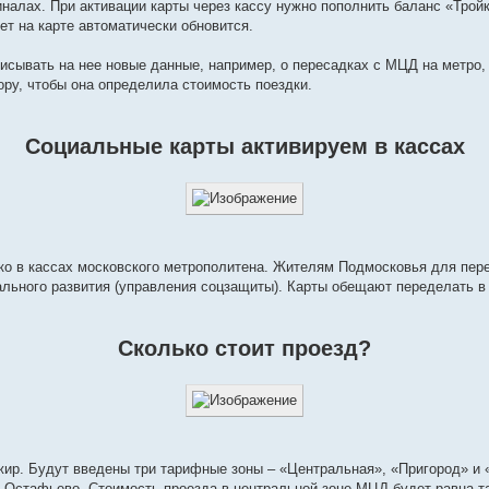
налах. При активации карты через кассу нужно пополнить баланс «Трой
ет на карте автоматически обновится.
писывать на нее новые данные, например, о пересадках с МЦД на метро,
ру, чтобы она определила стоимость поездки.
Социальные карты активируем в кассах
ко в кассах московского метрополитена. Жителям Подмосковья для пе
льного развития (управления соцзащиты). Карты обещают переделать в 
Сколько стоит проезд?
ажир. Будут введены три тарифные зоны – «Центральная», «Пригород» и
Остафьево. Стоимость проезда в центральной зоне МЦД будет равна тар