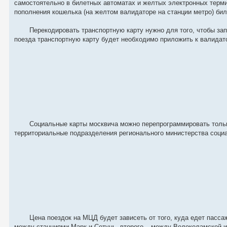
самостоятельно в билетных автоматах и желтых электронных терми
пополнения кошелька (на желтом валидаторе на станции метро) бил
Перекодировать транспортную карту нужно для того, чтобы за
поезда транспортную карту будет необходимо приложить к валидато
Социальные карты москвича можно перепрограммировать толь
территориальные подразделения регионального министерства социа
Цена поездок на МЦД будет зависеть от того, куда едет пасс
между станциями Марк и Сетунь, второго – между Волоколамской и 