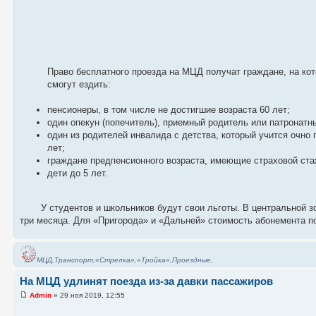
Право бесплатного проезда на МЦД получат граждане, на ко
смогут ездить:
пенсионеры, в том числе не достигшие возраста 60 лет;
один опекун (попечитель), приемный родитель или патронатн
один из родителей инвалида с детства, который учится очно
лет;
граждане предпенсионного возраста, имеющие страховой стаж
дети до 5 лет.
У студентов и школьников будут свои льготы. В центральной з
три месяца. Для «Пригорода» и «Дальней» стоимость абонемента п
МЦД,Транспорт,«Стрелка»,«Тройка»,Проездные,
На МЦД удлинят поезда из-за давки пассажиров
Admin
» 29 ноя 2019, 12:55