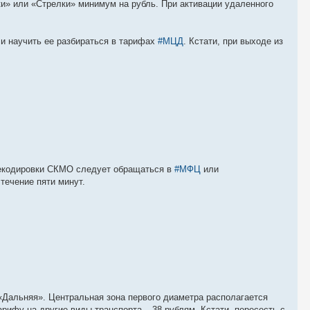
ки» или «Стрелки» минимум на рубль. При активации удаленного
 и научить ее разбираться в тарифах
#МЦД
. Кстати, при выходе из
рекодировки СКМО следует обращаться в
#МФЦ
или
течение пяти минут.
 «Дальняя». Центральная зона первого диаметра располагается
ифу на другие виды транспорта – 38 рублям. Кстати, пересесть с