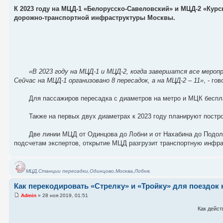
К 2023 году на МЦД-1 «Белорусско-Савеловский» и МЦД-2 «Курс
дорожно-транспортной инфраструктуры Москвы.
«В 2023 году на МЦД-1 и МЦД-2, когда завершатся все мер
Сейчас на МЦД-1 организовано 8 пересадок, а на МЦД-2 – 11»
, - го
Для пассажиров пересадка с диаметров на метро и МЦК беспла
Также на первых двух диаметрах к 2023 году планируют постр
Две линии МЦД от Одинцова до Лобни и от Нахабина до Подоль
подсчетам экспертов, открытие МЦД разгрузит транспортную инфра
МЦД,Станции пересадки,Одинцово,Москва,Лобня,
Как перекодировать «Стрелку» и «Тройку» для поездок
Admin
» 28 ноя 2019, 01:51
Как дейст