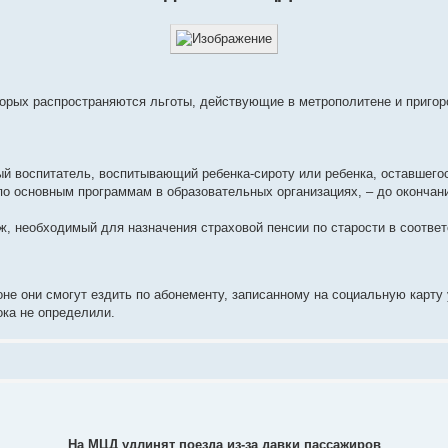
торых распространяются льготы, действующие в метрополитене и пригор
ый воспитатель, воспитывающий ребенка-сироту или ребенка, оставшего
 по основным программам в образовательных организациях, – до окончан
, необходимый для назначения страховой пенсии по старости в соответ
оне они смогут ездить по абонементу, записанному на социальную карту 
ока не определили.
На МЦД удлинят поезда из-за давки пассажиров