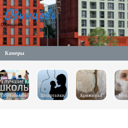
 Одинцово
е Одинцово
Камеры
Образование
Шпаргалки
Криминал
Мед