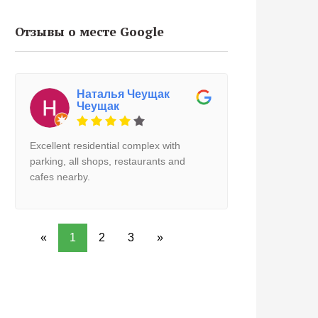
Отзывы о месте Google
Наталья Чеущак
Чеущак
Excellent residential complex with
parking, all shops, restaurants and
cafes nearby.
«
1
2
3
»