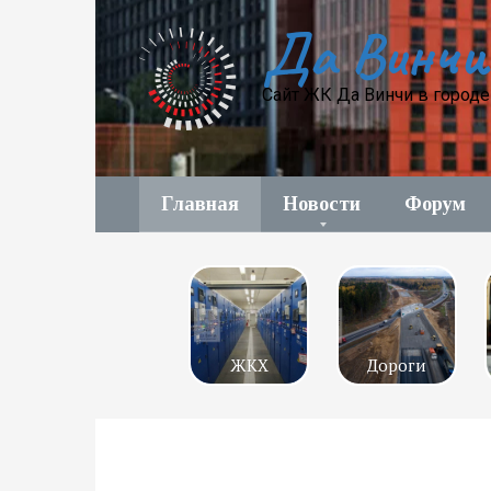
Перейти
Да Винчи
к
контенту
Сайт ЖК Да Винчи в город
Главная
Новости
Форум
ЖКХ
Дороги