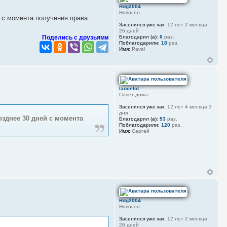
Rdg2004
Новосел
й с момента получения права
Заселился уже как:
12 лет 2 месяца
26 дней
Благодарил (а):
6
раз.
Поделись с друзьями
Поблагодарили:
18
раз.
Имя:
Pavel
lancelot
Совет дома
Заселился уже как:
12 лет 4 месяца 3
дня
озднее 30 дней с момента
Благодарил (а):
53
раз.
Поблагодарили:
120
раз.
Имя:
Сергей
.
Rdg2004
Новосел
Заселился уже как:
12 лет 2 месяца
26 дней