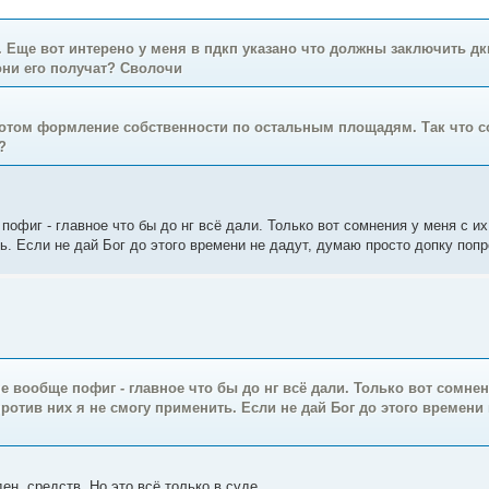
. Еще вот интерено у меня в пдкп указано что должны заключить дкп
они его получат? Сволочи
потом формление собственности по остальным площадям. Так что с
?
 пофиг - главное что бы до нг всё дали. Только вот сомнения у меня с и
ить. Если не дай Бог до этого времени не дадут, думаю просто допку поп
Мне вообще пофиг - главное что бы до нг всё дали. Только вот сомне
 против них я не смогу применить. Если не дай Бог до этого времени
н. средств. Но это всё только в суде.