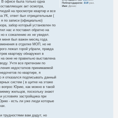
. В офисе была только одна
Поблагодарили:
319
раз.
составляющих акт осмотра,
Имя:
Денис
людей на просмотре квартир и все
ка УК, ответ был отрицательным (
 я по записи (официально)
вора, забор который установлен по
тил нас и поставил обратно на
 но к сожалению их не увидел.
я меня был важен месяц года.
изменения в отделке МОП, но не
орого лежал горой убрали, правда
отрев квартиру обнаружил в
 на окне не правильно выставлена
воду. Учтя все претензии по
исления недостатков принимаемой
недочетов по квартире, я
го я отказался подписывать данный
ерных систем ( в щитке на этаже
л вопрос Юрию, как можно в такой
приемку жильцов, поскольку знают
 и условиях застройщика при
 Юрию - есть ли уже люди которые
жах.
и трудностями вам дадут, но