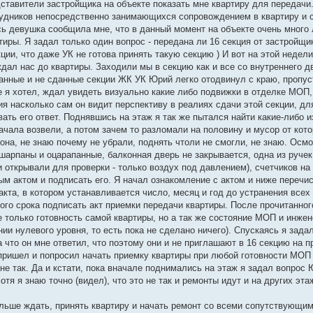
едставители застройщика на объекте показать мне квартиру для передачи
рудников непосредственно занимающихся сопровождением в квартиру и 
ь девушка сообщила мне, что в данный момент на объекте очень много 
ртиры. Я задал только один вопрос - передана ли 16 секция от застройщи
ии, что даже УК не готова принять такую секцию ) И вот на этой недели
дал нас до квартиры. Заходили мы в секцию как и все со внутреннего д
анные и не сданные секции ЖК УК Юрий легко отодвинул с краю, пропус
е я хотел, ждал увидеть визуально какие либо подвижки в отделке МОП,
ия насколько сам он видит перспективу в реалиях сдачи этой секции, дл
вать его ответ. Поднявшись на этаж я так же пытался найти какие-либо 
начала возвели, а потом зачем то разломали на половину и мусор от кот
она, не знаю почему не убрали, поднять чтоли не смогли, не знаю. Осм
бшарпаны и оцарапанные, балконная дверь не закрывается, одна из ручек
и открывали для проверки - только воздух под давлением), счетчиков на 
ым актом и подписать его. Я начал ознакомление с актом и ниже переч
та, в котором устанавливается число, месяц и год до устранения всех 
ного срока подписать акт приемки передачи квартиры. После прочитанно
 только готовность самой квартиры, но а так же состояние МОП и инжен
и нулевого уровня, то есть пока не сделано ничего). Спускаясь я зада
На что он мне ответил, что поэтому они и не приглашают в 16 секцию на 
м пришел и попросил начать приемку квартиры при любой готовности МОП
не так. Да и кстати, пока вначале поднимались на этаж я задал вопрос
тя я знаю точно (видел), что это не так и ремонты идут и на других эта
льше ждать, принять квартиру и начать ремонт со всеми сопутствующим