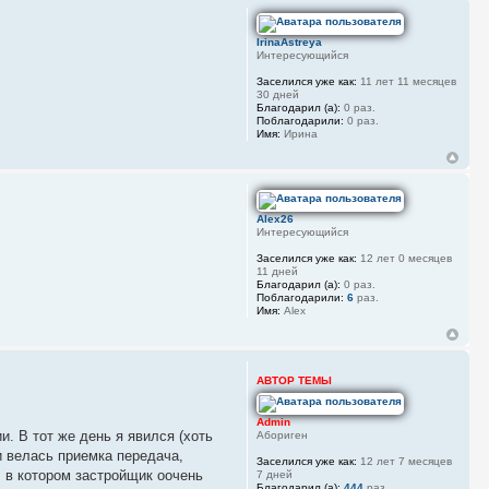
IrinaAstreya
Интересующийся
Заселился уже как:
11 лет 11 месяцев
30 дней
Благодарил (а):
0 раз.
Поблагодарили:
0 раз.
Имя:
Ирина
Alex26
Интересующийся
Заселился уже как:
12 лет 0 месяцев
11 дней
Благодарил (а):
0 раз.
Поблагодарили:
6
раз.
Имя:
Alex
АВТОР ТЕМЫ
Admin
. В тот же день я явился (хоть
Абориген
и велась приемка передача,
Заселился уже как:
12 лет 7 месяцев
, в котором застройщик оочень
7 дней
Благодарил (а):
444
раз.