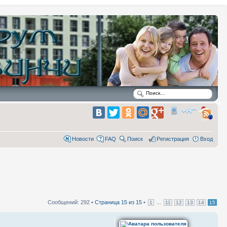
Новости
FAQ
Поиск
Регистрация
Вход
Сообщений: 292 •
Страница
15
из
15
•
...
1
11
12
13
14
15