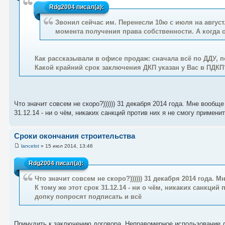
Rdg2004
писал(а):
Звонил сейчас им. Перенесли 10ю с июля на август
момента получения права собственности. А когда 
Как рассказывали в офисе продаж: сначала всё по ДДУ, 
Какой крайний срок заключения ДКП указан у Вас в ПДКП
Что значит совсем не скоро?)))))) 31 декабря 2014 года. Мне вообще
31.12.14 - ни о чём, никаких санкций против них я не смогу примен
Сроки окончания строительства
lancelot
» 15 июл 2014, 13:46
Rdg2004
писал(а):
Что значит совсем не скоро?)))))) 31 декабря 2014 года. 
К тому же этот срок 31.12.14 - ни о чём, никаких санкций
допку попросят подписать и всё
Принудить к заключению договора. Неправомерное использование де