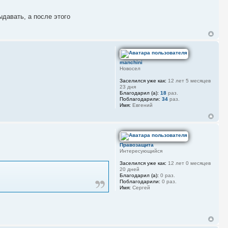
ыдавать, а после этого
manchini
Новосел
Заселился уже как:
12 лет 5 месяцев
23 дня
Благодарил (а):
18
раз.
Поблагодарили:
34
раз.
Имя:
Евгений
Правозащита
Интересующийся
Заселился уже как:
12 лет 0 месяцев
20 дней
Благодарил (а):
0 раз.
Поблагодарили:
0 раз.
Имя:
Сергей