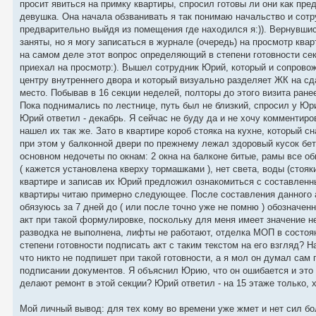
просит явиться на примку квартиры, спросил готовы ли они как пр
девушка. Она начала обзванивать я так понимаю начальство и сот
предварительно выйдя из помещения где находился я:)). Вернувшис
заняты, но я могу записаться в журнале (очередь) на просмотр ква
на самом деле этот вопрос определяющий в степени готовности секц
приехал на просмотр:). Вышел сотрудник Юрий, который и сопровож
центру внутреннего двора и который визуально разделяет ЖК на сд
место. Побывав в 16 секции неделей, полторы до этого визита ране
Пока поднимались по лестнице, путь был не близкий, спросил у Юр
Юрий ответил - декабрь. Я сейчас не буду да и не хочу комментиро
нашел их так же. Зато в квартире короб стояка на кухне, который с
при этом у балконной двери по прежнему лежал здоровый кусок бет
основном недочеты по окнам: 2 окна на балконе битые, рамы все о
( кажется установлена кверху тормашками ), нет света, воды (стояк
квартире и записав их Юрий предложил ознакомиться с составленн
квартиры читаю примерно следующее. После составления данного ак
обязуюсь за 7 дней до ( или после точно уже не помню ) обозначен
акт при такой формулировке, поскольку для меня имеет значение не
разводка не выполнена, лифты не работают, отделка МОП в состояни
степени готовности подписать акт с таким текстом на его взгляд? 
что никто не подпишет при такой готовности, а я мол он думал са
подписании документов. Я объяснил Юрию, что он ошибается и это 
делают ремонт в этой секции? Юрий ответил - на 15 этаже только, хо
Мой личный вывод: для тех кому во времени уже жмет и нет сил бо