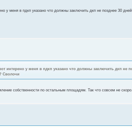
ено у меня в пдкп указано что должны заключить дкп не позднее 30 дне
вот интерено у меня в пдкп указано что должны заключить дкп не п
т? Сволочи
мление собственности по остальным площадям. Так что совсем не скоро