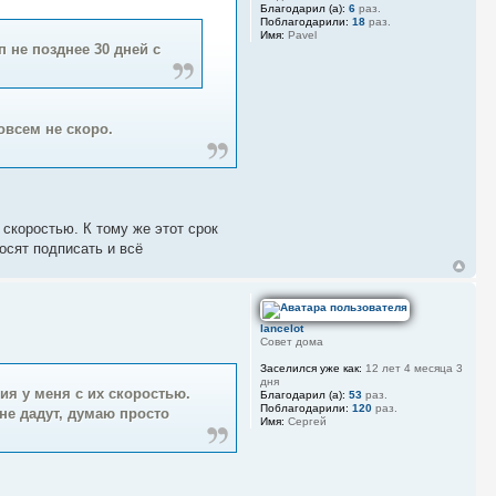
Благодарил (а):
6
раз.
Поблагодарили:
18
раз.
Имя:
Pavel
 не позднее 30 дней с
овсем не скоро.
х скоростью. К тому же этот срок
росят подписать и всё
lancelot
Совет дома
Заселился уже как:
12 лет 4 месяца 3
дня
ния у меня с их скоростью.
Благодарил (а):
53
раз.
Поблагодарили:
120
раз.
 не дадут, думаю просто
Имя:
Сергей