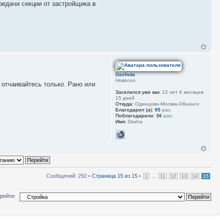
редачи секции от застройщика в
Dashuta
Новосел
 отчаивайтесь только. Рано или
Заселился уже как:
12 лет 6 месяцев
15 дней
Откуда:
Одинцово-Москва-Обнинск
Благодарил (а):
95
раз.
Поблагодарили:
36
раз.
Имя:
Dasha
Сообщений: 292 •
Страница
15
из
15
•
...
1
11
12
13
14
15
рейти: