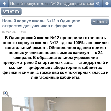
Новый корпус школы №12 в Одинцове откроется для 
Форум жителей ЖК Да Винчи
Ответить
Новый корпус школы №12 в Одинцове
↓
Admin
откроется для учеников в феврале
07 фев 2021, 14:39
В Одинцовской школе №12 проверили готовность
нового корпуса школы №12, где на 100% завершился
капитальный ремонт. Обновленное здание примет
первых учеников после зимних каникул — с 24
февраля. В образовательном учреждении
предусмотрено 2 спортивных зала — стандартный и
малый — цифровые лаборатории в кабинетах
физики и химии, а также два компьютерных класса и
лингафонные кабинеты.