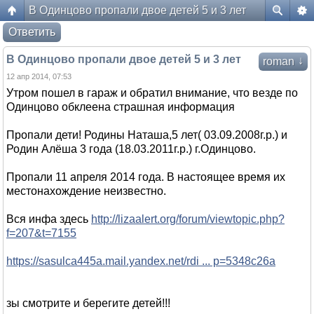
В Одинцово пропали двое детей 5 и 3 лет
Форум жителей ЖК Да Винчи
Ответить
В Одинцово пропали двое детей 5 и 3 лет
↓
roman
12 апр 2014, 07:53
Утром пошел в гараж и обратил внимание, что везде по
Одинцово обклеена страшная информация
Пропали дети! Родины Наташа,5 лет( 03.09.2008г.р.) и
Родин Алёша 3 года (18.03.2011г.р.) г.Одинцово.
Пропали 11 апреля 2014 года. В настоящее время их
местонахождение неизвестно.
Вся инфа здесь
http://lizaalert.org/forum/viewtopic.php?
f=207&t=7155
https://sasulca445a.mail.yandex.net/rdi ... p=5348c26a
зы смотрите и берегите детей!!!