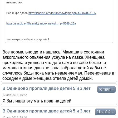
неизвестно.
Вся инфа здесь
http://lizaalert.org/forum/viewtopic.php?f=207&t=7155
https://sasulca445a.mail.yandex.net/rdi ... p=5348c26a
зы смотрите и берегите детей!!!
Все нормально дети нашлись. Мамаша в состоянии
алкогольного опьянения уснула на лавке. Женщина
проходила и увидела что дети сами по себе бегают а
мамаша птяная дпыхнет, она забрала детей дабы не
случилось беды пока мать невменяемая. Переночевав в
соседнем доме женщина отвела детей домой.
В Одинцово пропали двое детей 5 и 3 лет
↓
roman
12 апр 2014, 15:42
Я бы лишат эту мать прав на детей
В Одинцово пропали двое детей 5 и 3 лет
↓
1bva14
12 апр 2014, 19:40