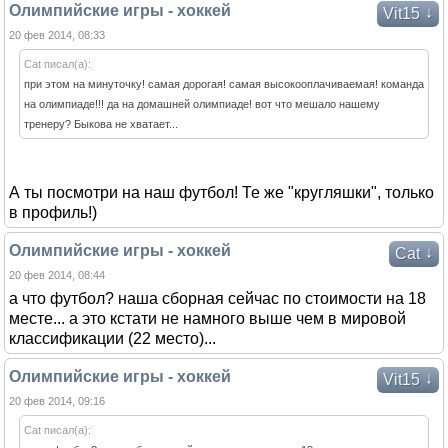
Олимпийские игры - хоккей
↓
Vit15
20 фев 2014, 08:33
Cat писал(а):
при этом на минуточку! самая дорогая! самая высокооплачиваемая! команда
на олимпиаде!!! да на домашней олимпиаде! вот что мешало нашему
тренеру? Быкова не хватает...
А ты посмотри на наш футбол! Те же "кругляшки", только
в профиль!)
Олимпийские игры - хоккей
↓
Cat
20 фев 2014, 08:44
а что футбол? наша сборная сейчас по стоимости на 18
месте... а это кстати не намного выше чем в мировой
классификации (22 место)...
Олимпийские игры - хоккей
↓
Vit15
20 фев 2014, 09:16
Cat писал(а):