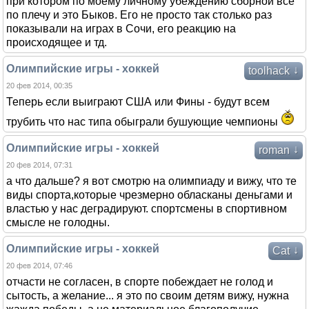
при котором по моему личному убеждению сборной все
по плечу и это Быков. Его не просто так столько раз
показывали на играх в Сочи, его реакцию на
происходящее и тд.
Олимпийские игры - хоккей
↓
toolhack
20 фев 2014, 00:35
Теперь если выиграют США или Фины - будут всем
трубить что нас типа обыграли бушующие чемпионы
Олимпийские игры - хоккей
↓
roman
20 фев 2014, 07:31
а что дальше? я вот смотрю на олимпиаду и вижу, что те
виды спорта,которые чрезмерно обласканы деньгами и
властью у нас деградируют. спортсмены в спортивном
смысле не голодны.
Олимпийские игры - хоккей
↓
Cat
20 фев 2014, 07:46
отчасти не согласен, в спорте побеждает не голод и
сытость, а желание... я это по своим детям вижу, нужна