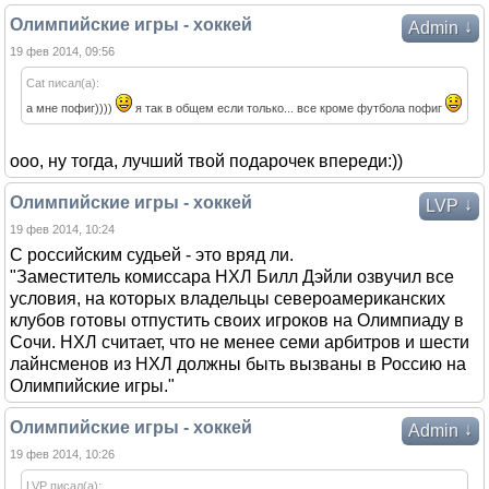
Олимпийские игры - хоккей
↓
Admin
19 фев 2014, 09:56
Cat писал(а):
а мне пофиг))))
я так в общем если только... все кроме футбола пофиг
ооо, ну тогда, лучший твой подарочек впереди:))
Олимпийские игры - хоккей
↓
LVP
19 фев 2014, 10:24
С российским судьей - это вряд ли.
"Заместитель комиссара НХЛ Билл Дэйли озвучил все
условия, на которых владельцы североамериканских
клубов готовы отпустить своих игроков на Олимпиаду в
Сочи. НХЛ считает, что не менее семи арбитров и шести
лайнсменов из НХЛ должны быть вызваны в Россию на
Олимпийские игры."
Олимпийские игры - хоккей
↓
Admin
19 фев 2014, 10:26
LVP писал(а):