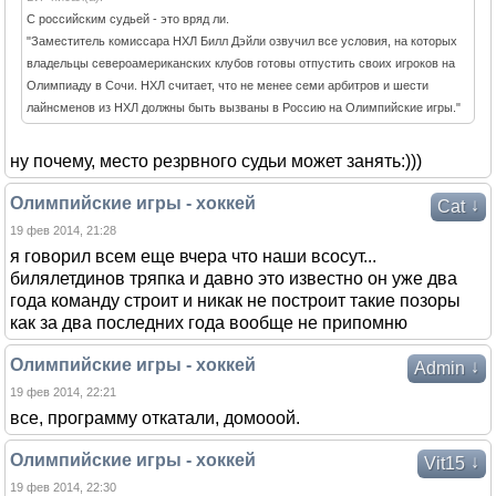
С российским судьей - это вряд ли.
"Заместитель комиссара НХЛ Билл Дэйли озвучил все условия, на которых
владельцы североамериканских клубов готовы отпустить своих игроков на
Олимпиаду в Сочи. НХЛ считает, что не менее семи арбитров и шести
лайнсменов из НХЛ должны быть вызваны в Россию на Олимпийские игры."
ну почему, место резрвного судьи может занять:)))
Олимпийские игры - хоккей
↓
Cat
19 фев 2014, 21:28
я говорил всем еще вчера что наши всосут...
билялетдинов тряпка и давно это известно он уже два
года команду строит и никак не построит такие позоры
как за два последних года вообще не припомню
Олимпийские игры - хоккей
↓
Admin
19 фев 2014, 22:21
все, программу откатали, домооой.
Олимпийские игры - хоккей
↓
Vit15
19 фев 2014, 22:30