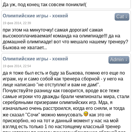
Да уж, под конец так совсем поникли!(
Олимпийские игры - хоккей
↓
Cat
19 фев 2014, 22:39
при этом на минуточку! самая дорогая! самая
высокооплачиваемая! команда на олимпиаде!!! да на
домашней олимпиаде! вот что мешало нашему тренеру?
Быкова не хватает...
Олимпийские игры - хоккей
↓
Admin
19 фев 2014, 22:54
да я тоже был есть и буду за Быкова, помню его еще по
играм, ну и само собой как тренера сборной - у него на
лице написано "не отступлю! и вам не дам!".
Почувствуйте разницу как говорится, вроде все теже
самые игроки что дважды брали чемпионаты мира, стали
серебряными призерами олимпийских игр. Мда, я
изначально очень расстроился, когда его сняли, и тогда
же сказал "Сочи" можно минусовать
как это не
прискорбно, но на тот и данный момент у нас на мой
взгляд есть только 1 по настоящему классный тренер