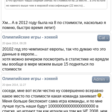
а что футбол? наша сборная сейчас по стоимости на 18 месте... а это кстати
не намного выше чем в мировой классификации (22 место)...
Хм... А в 2012 году была на 8 по стоимости, насколько я
помню, быстро время летит)
Олимпийские игры - хоккей
↓
Cat
20 фев 2014, 09:28
20102 год это чемпионат европы, так что думаю что это
данные в европе...
хотя можно вечерком посмотреть в статистике но врядли
мы вообще в мире можем выше 15 подняться по
стоимости
Олимпийские игры - хоккей
↓
Admin
20 фев 2014, 11:27
соседи, мне вот если честно ну совершенно всеравно
какое место по стоимости какая команда занимает
.
Меня больше беспокоит сама игра команды, и по мне
лучше пусть наши будут 100000000000000000000 в
списке, но играют так как играли на том же ЧЕ 2008, чем