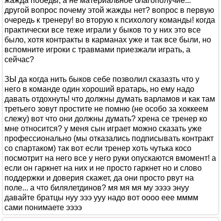
жажда победы, а не материальное благополучие...
другой вопрос почему этой жажды нет? вопрос в первую
очередь к тренеру! во вторую к психологу команды! когда
практически все теже играли у быков то у них это все
было, хотя контракты в карманах уже и так все были, но
вспомните игроки с травмами приезжали играть, а
сейчас?
ЗЫ да когда нить быков себе позволил сказазть что у
него в команде один хороший вратарь, но ему надо
давать отдохнуть! что должны думать варламов и как там
третьего зовут простите не помню (не особо за хоккеем
слежу) вот что они должны думать? хрена се тренер ко
мне относится? у меня сын играет можно сказать уже
профессионально (мы отказались подписывать контракт
со спартаком) так вот если тренер хоть чутька косо
посмотрит на него все у него руки опускаются вмомент! а
если он гаркнет на них и не просто гаркнет но и слово
поддержки и доверия скажет, да они просто рвут на
поле... а что билялетдинов? мя мя мя му ээээ энуу
давайте братцы нуу эээ ууу надо вот оооо еее мммм
сами понимаете ээээ