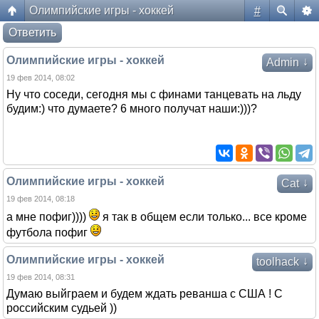
Олимпийские игры - хоккей
#
Форум жителей ЖК Да Винчи
Ответить
Олимпийские игры - хоккей
↓
Admin
19 фев 2014, 08:02
Ну что соседи, сегодня мы с финами танцевать на льду
будим:) что думаете? 6 много получат наши:)))?
Олимпийские игры - хоккей
↓
Cat
19 фев 2014, 08:18
а мне пофиг))))
я так в общем если только... все кроме
футбола пофиг
Олимпийские игры - хоккей
↓
toolhack
19 фев 2014, 08:31
Думаю выйграем и будем ждать реванша с США ! С
российским судьей ))