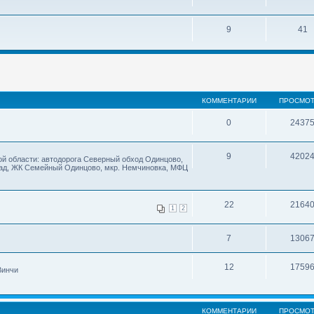
9
41
КОММЕНТАРИИ
ПРОСМО
0
2437
9
4202
й области: автодорога Северный обход Одинцово,
ад, ЖК Семейный Одинцово, мкр. Немчиновка, МФЦ
22
2164
1
2
7
1306
12
1759
Винчи
КОММЕНТАРИИ
ПРОСМО