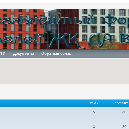
СТИ
Документы
Обратная связь
ТЕМЫ
СООБЩЕ
5
40
3
36