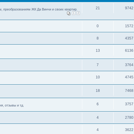
21
9742
, преобразованиям ЖК Да Винчи и своих квартир.
1
2
0
1572
8
4357
13
6136
7
3764
10
4745
18
7468
6
3757
я, отзывы и тд.
4
2780
4
3622