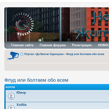
Главная сайта
Главная форума
Регистрация
НОВО
Портал
»
Да Винчи Одинцово
‹
Флуд или болтаем обо всем
Флуд или болтаем обо всем
ФОРУМ
Юмор
Хобби