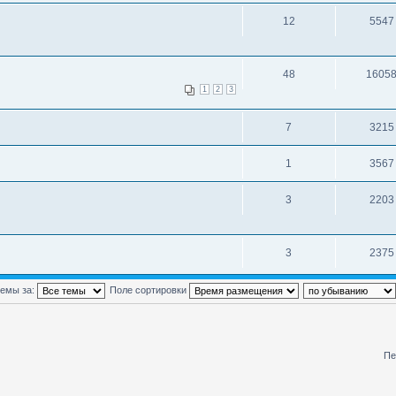
12
5547
48
1605
1
2
3
7
3215
1
3567
3
2203
3
2375
темы за:
Поле сортировки
Пе