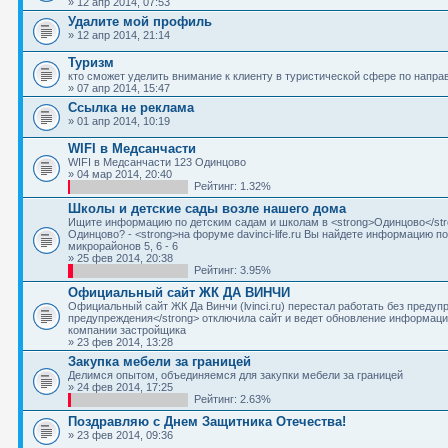
» 12 апр 2014, 07:53
Удалите мой профиль
» 12 апр 2014, 21:14
Туризм
кто сможет уделить внимание к клиенту в туристической сфере по напр
» 07 апр 2014, 15:47
Ссылка не реклама
» 01 апр 2014, 10:19
WIFI в Медсанчасти
WIFI в Медсанчасти 123 Одинцово
» 04 мар 2014, 20:40
Рейтинг: 1.32%
Школы и детcкие сады возле нашего дома
Ищите информацию по детским садам и школам в <strong>Одинцово</str
Одинцово? - <strong>на форуме davinci-life.ru Вы найдете информацию 
микрорайонов 5, 6 - 6
» 25 фев 2014, 20:38
Рейтинг: 3.95%
Официальный сайт ЖК ДА ВИНЧИ
Официальный сайт ЖК Да Винчи (lvinci.ru) перестал работать без предуп
предупреждения</strong> отключила сайт и ведет обновление информаци
компании застройщика
» 23 фев 2014, 13:28
Закупка мебели за границей
Делимся опытом, объединяемся для закупки мебели за границей
» 24 фев 2014, 17:25
Рейтинг: 2.63%
Поздравляю с Днем Защитника Отечества!
» 23 фев 2014, 09:36