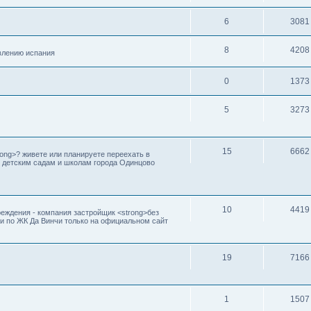
6
3081
8
4208
авлению испания
0
1373
5
3273
15
6662
ong>? живете или планируете переехать в
по детским садам и школам города Одинцово
10
4419
реждения - компания застройщик <strong>без
и по ЖК Да Винчи только на официальном сайт
19
7166
1
1507