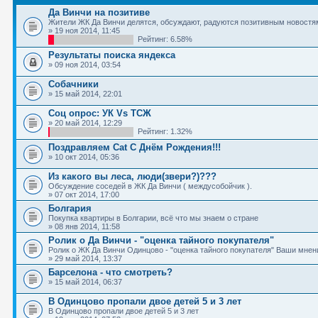
Да Винчи на позитиве
Жители ЖК Да Винчи делятся, обсуждают, радуются позитивным новостям
» 19 ноя 2014, 11:45
Рейтинг: 6.58%
Результаты поиска яндекса
» 09 ноя 2014, 03:54
Собачники
» 15 май 2014, 22:01
Соц опрос: УК Vs ТСЖ
» 20 май 2014, 12:29
Рейтинг: 1.32%
Поздравляем Cat С Днём Рождения!!!
» 10 окт 2014, 05:36
Из какого вы леса, люди(звери?)???
Обсуждение соседей в ЖК Да Винчи ( междусобойчик ).
» 07 окт 2014, 17:00
Болгария
Покупка квартиры в Болгарии, всё что мы знаем о стране
» 08 янв 2014, 11:58
Ролик о Да Винчи - "оценка тайного покупателя"
Ролик о ЖК Да Винчи Одинцово - "оценка тайного покупателя" Ваши мнени
» 29 май 2014, 13:37
Барселона - что смотреть?
» 15 май 2014, 06:37
В Одинцово пропали двое детей 5 и 3 лет
В Одинцово пропали двое детей 5 и 3 лет