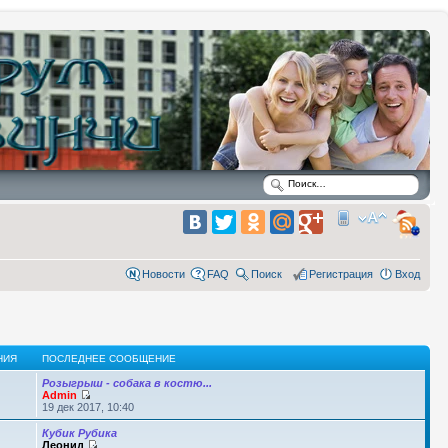
Новости
FAQ
Поиск
Регистрация
Вход
НИЯ
ПОСЛЕДНЕЕ СООБЩЕНИЕ
Розыгрыш - собака в костю...
Admin
19 дек 2017, 10:40
Кубик Рубика
Леонид