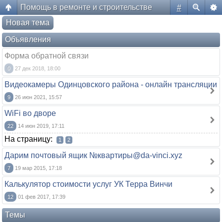
Помощь в ремонте и строительстве
#
Форум жителей ЖК Да Винчи
Новая тема
Объявления
Форма обратной связи
0
27 дек 2018, 18:00
Видеокамеры Одинцовского района - онлайн трансляции
9
26 июн 2021, 15:57
WiFi во дворе
22
14 июн 2019, 17:11
На страницу:
1
2
Дарим почтовый ящик №квартиры@da-vinci.xyz
7
19 мар 2015, 17:18
Калькулятор стоимости услуг УК Терра Винчи
12
01 фев 2017, 17:39
Темы