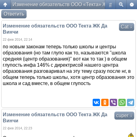
Изменение обязательств ООО «Текта» ЖК «Да Винчи
#
Форум жителей ЖК Да Винчи
Ответить
Изменение обязательств ООО Текта ЖК Да
↓
Cat
Винчи
22 фев 2014, 22:14
по новым законам теперь только школы и центры
образования (но там глупо как то, называются "школа
средняя (центр образования)" вот как то так ) в общем
глупость инфа 146% с директрисой нашего центра
образования разговаривал на эту тему сразу после нг, в
общем теперь только школы, хотя центр образования это
школа и сад вместе, в общем глупость
Изменение обязательств ООО Текта ЖК Да
↓
cuper
Винчи
22 фев 2014, 22:23