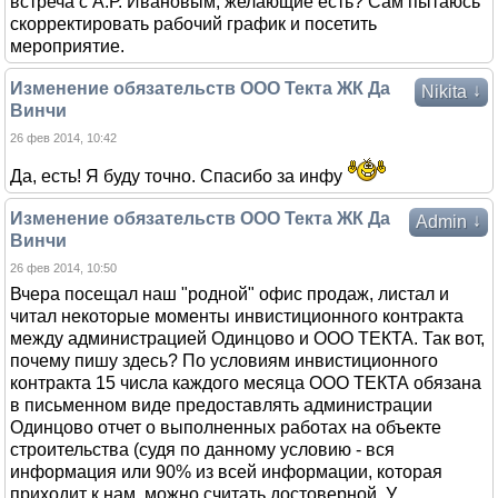
встреча с А.Р. Ивановым, желающие есть? Сам пытаюсь
скорректировать рабочий график и посетить
мероприятие.
Изменение обязательств ООО Текта ЖК Да
↓
Nikita
Винчи
26 фев 2014, 10:42
Да, есть! Я буду точно. Спасибо за инфу
Изменение обязательств ООО Текта ЖК Да
↓
Admin
Винчи
26 фев 2014, 10:50
Вчера посещал наш "родной" офис продаж, листал и
читал некоторые моменты инвистиционного контракта
между администрацией Одинцово и ООО ТЕКТА. Так вот,
почему пишу здесь? По условиям инвистиционного
контракта 15 числа каждого месяца ООО ТЕКТА обязана
в письменном виде предоставлять администрации
Одинцово отчет о выполненных работах на объекте
строительства (судя по данному условию - вся
информация или 90% из всей информации, которая
приходит к нам, можно считать достоверной. У