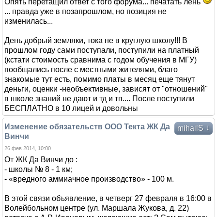
Опять перетащил ответ с того форума... печатать лень
... правда уже в позапрошлом, но позиция не
изменилась...
День добрый земляки, тока не в круглую школу!!! В
прошлом году сами поступали, поступили на платный
(кстати стоимость сравнима с годом обучения в МГУ)
пообщались после с местными жителями, благо
знакомые тут есть, помимо платы в месяц еще тянут
деньги, оценки -необъективные, зависят от "отношений"
в школе знаний не дают и тд и тп.... После поступили
БЕСПЛАТНО в 10 лицей и довольны
Изменение обязательств ООО Текта ЖК Да
↓
mihailS
Винчи
26 фев 2014, 10:00
От ЖК Да Винчи до :
- школы № 8 - 1 км;
- «вредного аммиачное производство» - 100 м.
В этой связи объявление, в четверг 27 февраля в 16:00 в
Волейбольном центре (ул. Маршала Жукова, д. 22)