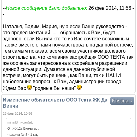
--
Новое сообщение было добавлено:
26 фев 2014, 11:56 -
-
Наталья, Вадим, Мария, ну а если Ваше руководство -
это предел мечтаний .... - обращаюсь к Вам, будет
здорово, если Вы или кто то из Вас сочтете возможным
так же вместе с нами поучавствовать на данной встрече,
тем самым показав, всем своим участником долевого
строительства, что компания застройщик ООО ТЕКТА так
же ооочень заинтересована в скорейшем разрешении
данной ситуации. Думается на данной публичной
встрече, могут быть решены, как Ваши, так и НАШИ
наболевшие вопросы к Вам, администрации города.
Ждем Вас
"родные Вы наши"
Изменение обязательств ООО Текта ЖК Да
↓
Kristina
Винчи
26 фев 2014, 10:56
mihailS писал(а):
От ЖК Да Винчи до :
- школы № 8 - 1 км;