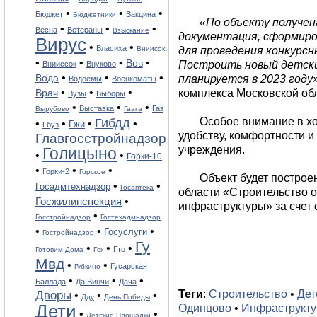
•
•
•
Бюджет
Вакцина
Бюджетники
«По объекту получен
•
•
•
Весна
Ветераны
Взыскание
документация, сформиро
Вирус
•
•
Власиха
Вниисок
для проведения конкурсн
•
•
•
•
Вов
Построить новый детски
Внииссок
Внуково
•
•
•
Вода
планируется в 2023 году
Водоемы
Военкоматы
•
•
•
Врач
комплекса Московской об
Вузы
Выборы
•
•
•
Выставка
Газ
Вырубово
Гаага
Особое внимание в хо
Гибдд
•
•
•
•
Гжи
Гбуз
удобству, комфортности и
Главгосстройнадзор
учреждения.
Голицыно
•
•
Горки-10
•
•
•
Горки-2
Горское
Объект будет построе
•
•
Госадмтехнадзор
Госаптека
области «Строительство 
Госжилинспекция
•
инфраструктуры» за счет 
•
Госстройнадзор
Гостехадмнадзор
•
•
•
Госуслуги
Гостройнадзор
Гу
•
•
•
Гто
Готовим Дома
Гск
Мвд
•
•
Гусарская
Губкино
•
•
•
Баллада
Да Винчи
Дача
Теги
:
Строительство
•
Дет
Дворы
•
•
•
Дду
День Победы
Дети
Одинцово
•
Инфраструкту
•
•
Детские Площадки