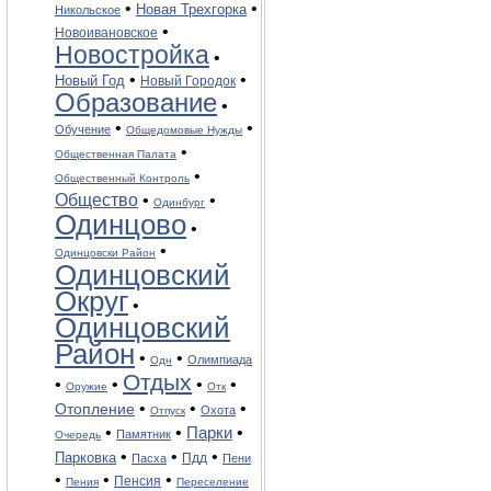
•
•
Новая Трехгорка
Никольское
•
Новоивановское
Новостройка
•
•
•
Новый Год
Новый Городок
Образование
•
•
•
Обучение
Общедомовые Нужды
•
Общественная Палата
•
Общественный Контроль
Общество
•
•
Одинбург
Одинцово
•
•
Одинцовски Район
Одинцовский
Округ
•
Одинцовский
Район
•
•
Олимпиада
Одн
Отдых
•
•
•
•
Оружие
Отк
•
•
•
Отопление
Охота
Отпуск
•
•
•
Парки
Памятник
Очередь
•
•
•
Парковка
Пдд
Пасха
Пени
•
•
•
Пенсия
Пения
Переселение