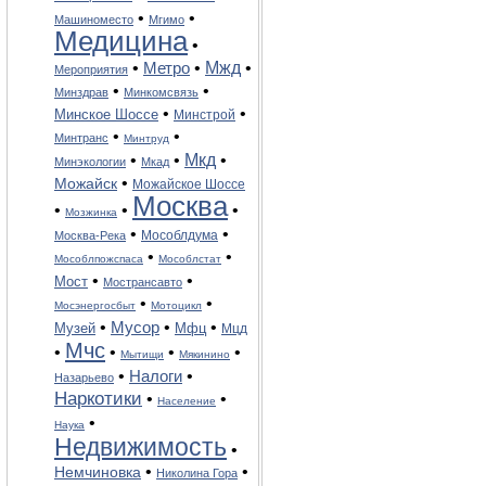
•
•
Машиноместо
Мгимо
Медицина
•
Мжд
•
Метро
•
•
Мероприятия
•
•
Минздрав
Минкомсвязь
•
•
Минское Шоссе
Минстрой
•
•
Минтранс
Минтруд
•
•
Мкд
•
Минэкологии
Мкад
•
Можайск
Можайское Шоссе
Москва
•
•
•
Мозжинка
•
•
Мособлдума
Москва-Река
•
•
Мособлпожспаса
Мособлстат
•
•
Мост
Мострансавто
•
•
Мосэнергосбыт
Мотоцикл
•
Мусор
•
•
Музей
Мфц
Мцд
Мчс
•
•
•
•
Мытищи
Мякинино
•
Налоги
•
Назарьево
Наркотики
•
•
Население
•
Наука
Недвижимость
•
•
•
Немчиновка
Николина Гора