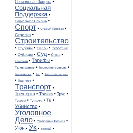
•
Социальная Защита
Социальная
Поддержка
•
•
Социальная Помощь
Спорт
•
•
Старый Городок
•
Стрелка
Строительство
•
•
•
Студенты
Су-155
Субботник
Суд
•
•
•
•
Субсидии
Счета
•
Тарифы
•
Таможня
•
•
Телевидение
Теплоэнергосервис
•
•
Технологии
Тко
Толстопальцево
•
•
Транпорт
Транспорт
•
Трехгорка
•
•
•
Тройка
Труп
•
•
•
Тц
Туризм
Тучково
Убийство
•
Уголовное
Дело
•
•
Уголовный Розыск
Ук
Угон
•
•
•
Урожай