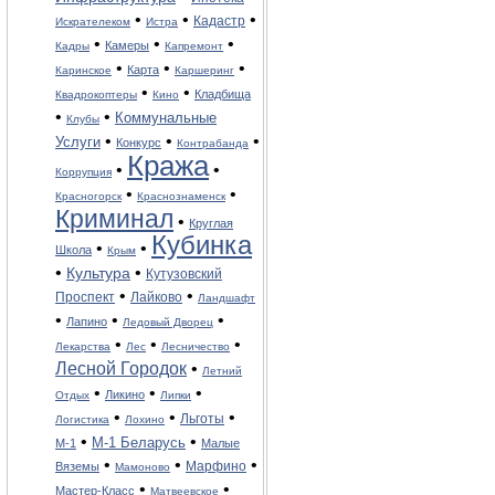
•
•
•
Кадастр
Искрателеком
Истра
•
•
•
Камеры
Кадры
Капремонт
•
•
•
Карта
Каринское
Каршеринг
•
•
Кладбища
Квадрокоптеры
Кино
•
•
Коммунальные
Клубы
•
•
•
Услуги
Конкурс
Контрабанда
Кража
•
•
Коррупция
•
•
Красногорск
Краснознаменск
Криминал
•
Круглая
Кубинка
•
•
Школа
Крым
•
•
Культура
Кутузовский
•
•
Лайково
Проспект
Ландшафт
•
•
•
Лапино
Ледовый Дворец
•
•
•
Лекарства
Лес
Лесничество
Лесной Городок
•
Летний
•
•
•
Ликино
Отдых
Липки
•
•
•
Льготы
Логистика
Лохино
•
•
М-1 Беларусь
М-1
Малые
•
•
•
Вяземы
Марфино
Мамоново
•
•
Мастер-Класс
Матвеевское