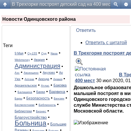
В Трехгорке построят детский сад на 400 мест
Форум жителей ЖК Да Винчи
Новости Одинцовского района
Ответить
Ответить с цитатой
Теги
•
•
•
•
В Трехгорке построят де
9 Мая
Cу-155
Cуд
Nasa
•
•
Авария
Webmoney
Администрация
•
•
•
•
Акулово
Ао
Азс
Аксиньино
В Тр
•
•
•
•
Ужх
Аренда
Аптеки
Армия
400 мест
30 июл 2020, 01
•
•
Баковка
Архангельское
Атлас
Дошкольное образовате
•
•
•
•
Барвиха
Банки
Балашиха
малышей построят в ми
•
•
•
Безопасность
Бары
Бензин
Одинцовского городског
•
•
службе Министерства с
Беспилотники
Библионочь
•
•
Московской области.
Библиотеки
Бизнес
•
Благоустройство
Больница
•
Большие
•
•
•
Вяземы
Бородки
Бутынь