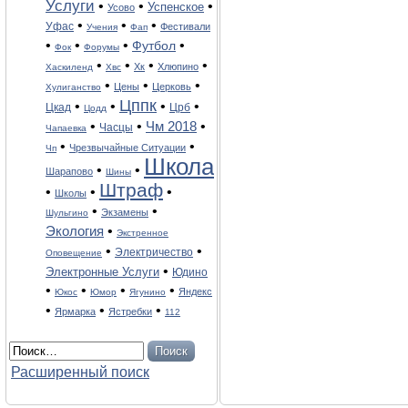
Услуги
•
•
•
Успенское
Усово
•
•
•
Уфас
Фестивали
Учения
Фап
•
•
•
•
Футбол
Фок
Форумы
•
•
•
•
Хк
Хлюпино
Хаскиленд
Хвс
•
•
•
Цены
Церковь
Хулиганство
Цппк
•
•
•
•
Цкад
Црб
Цодд
•
•
Чм 2018
•
Часцы
Чапаевка
•
•
Чрезвычайные Ситуации
Чп
Школа
•
•
Шарапово
Шины
Штраф
•
•
•
Школы
•
•
Экзамены
Шульгино
Экология
•
Экстренное
•
•
Электричество
Оповещение
•
Электронные Услуги
Юдино
•
•
•
•
Яндекс
Юкос
Юмор
Ягунино
•
•
•
Ярмарка
Ястребки
112
Расширенный поиск