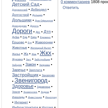
0 комментариев
1808 про
Детский Сад
•
Ответить
•
•
Добродел
Дзержинский
•
•
Долгострой
Дольщик
Дольщики
•
•
Дом Офицеров
•
•
Домодедово
Дорога
Дороги
Дтп
•
•
•
Дпс
•
•
•
•
Дубки
Еда
Еирц
Еремино
•
•
•
Жаворонки
Ершово
Етк
•
•
Животные
Жилищный Вычет
Жкх
•
•
•
•
Жк
Жилье
Жкж
•
•
•
Жуковка
Загс
Зайстройщик
Закон
•
•
•
Зайцево
Заправка
Заречье
•
•
Зарплата
Застройщик
•
Захарово
Звенигород
•
•
Здоровье
•
•
Здравница
•
•
•
Земля
Знаменское
Зодиак
•
•
Инвалиды
Инвестиции
Инноград
•
•
Интернет
•
•
Инфраструктура
Ипотека