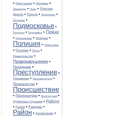
•
•
•
Перхушково
Петелино
•
•
Платная
Пешеходы
План
•
•
•
Дорога
Погода
Поддержка
•
Подлипки
Подмосковье
•
Пожар
•
•
Подольск
Подушкино
•
•
•
Политика
Поликлиника
Полиция
•
Помосковье
•
•
•
Пособия
Почта
•
Правительство
Правонарушение
•
•
Праздники
Преступление
•
•
•
Призывники
Производители
•
Производство
Происшествие
•
•
•
Прокуратура
Проституция
•
Работа
Публичные Слушания
•
•
•
Раздоры
Разбой
Район
•
•
Расписание