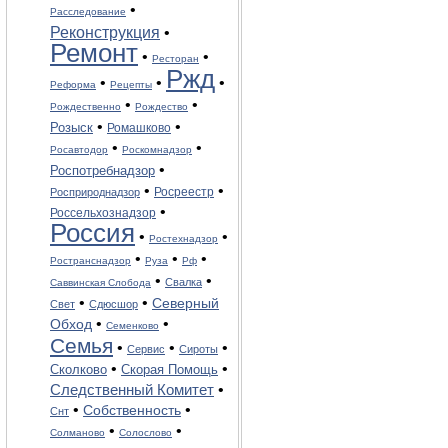
•
Расследование
Реконструкция
•
Ремонт
•
•
Ресторан
Ржд
•
•
•
Реформа
Рецепты
•
•
Рождественно
Рождество
•
•
Розыск
Ромашково
•
•
Росавтодор
Роскомнадзор
•
Роспотребнадзор
•
•
Росреестр
Росприроднадзор
•
Россельхознадзор
Россия
•
•
Ростехнадзор
•
•
•
Ространснадзор
Руза
Рф
•
•
Свалка
Саввинская Слобода
•
•
Северный
Свет
Сдюсшор
•
•
Обход
Семенково
Семья
•
•
•
Сервис
Сироты
•
•
Сколково
Скорая Помощь
•
Следственный Комитет
•
•
Собственность
Снт
•
•
Солманово
Солослово