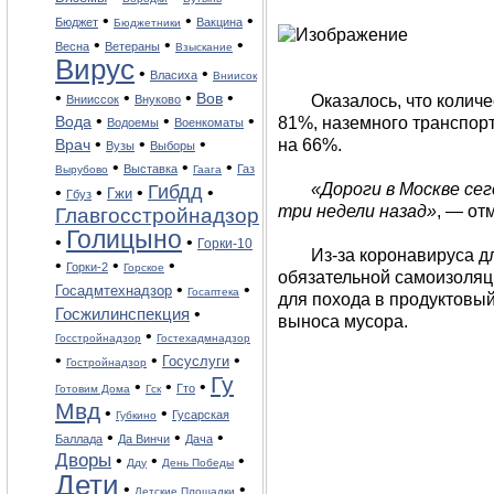
•
•
•
Бюджет
Вакцина
Бюджетники
•
•
•
Весна
Ветераны
Взыскание
Вирус
•
•
Власиха
Вниисок
•
•
•
•
Вов
Оказалось, что колич
Внииссок
Внуково
•
•
•
Вода
81%, наземного транспорт
Водоемы
Военкоматы
•
•
•
Врач
на 66%.
Вузы
Выборы
•
•
•
Выставка
Газ
Вырубово
Гаага
«Дороги в Москве сег
Гибдд
•
•
•
•
Гжи
Гбуз
три недели назад»
, — от
Главгосстройнадзор
Голицыно
•
•
Горки-10
Из-за коронавируса д
•
•
•
Горки-2
Горское
обязательной самоизоляц
•
•
Госадмтехнадзор
Госаптека
для похода в продуктовый
Госжилинспекция
•
выноса мусора.
•
Госстройнадзор
Гостехадмнадзор
•
•
•
Госуслуги
Гостройнадзор
Гу
•
•
•
Гто
Готовим Дома
Гск
Мвд
•
•
Гусарская
Губкино
•
•
•
Баллада
Да Винчи
Дача
Дворы
•
•
•
Дду
День Победы
Дети
•
•
Детские Площадки