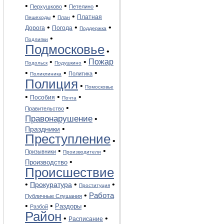
•
•
•
Перхушково
Петелино
•
•
Платная
Пешеходы
План
•
•
•
Дорога
Погода
Поддержка
•
Подлипки
Подмосковье
•
Пожар
•
•
Подольск
Подушкино
•
•
•
Политика
Поликлиника
Полиция
•
Помосковье
•
•
•
Пособия
Почта
•
Правительство
Правонарушение
•
•
Праздники
Преступление
•
•
•
Призывники
Производители
•
Производство
Происшествие
•
•
•
Прокуратура
Проституция
•
Работа
Публичные Слушания
•
•
•
Раздоры
Разбой
Район
•
•
Расписание