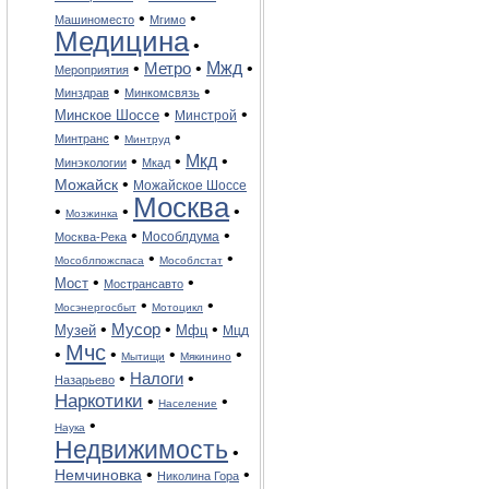
•
•
Машиноместо
Мгимо
Медицина
•
Мжд
•
Метро
•
•
Мероприятия
•
•
Минздрав
Минкомсвязь
•
•
Минское Шоссе
Минстрой
•
•
Минтранс
Минтруд
•
•
Мкд
•
Минэкологии
Мкад
•
Можайск
Можайское Шоссе
Москва
•
•
•
Мозжинка
•
•
Мособлдума
Москва-Река
•
•
Мособлпожспаса
Мособлстат
•
•
Мост
Мострансавто
•
•
Мосэнергосбыт
Мотоцикл
•
Мусор
•
•
Музей
Мфц
Мцд
Мчс
•
•
•
•
Мытищи
Мякинино
•
Налоги
•
Назарьево
Наркотики
•
•
Население
•
Наука
Недвижимость
•
•
•
Немчиновка
Николина Гора