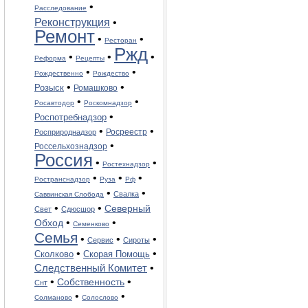
•
Расследование
Реконструкция
•
Ремонт
•
•
Ресторан
Ржд
•
•
•
Реформа
Рецепты
•
•
Рождественно
Рождество
•
•
Розыск
Ромашково
•
•
Росавтодор
Роскомнадзор
•
Роспотребнадзор
•
•
Росреестр
Росприроднадзор
•
Россельхознадзор
Россия
•
•
Ростехнадзор
•
•
•
Ространснадзор
Руза
Рф
•
•
Свалка
Саввинская Слобода
•
•
Северный
Свет
Сдюсшор
•
•
Обход
Семенково
Семья
•
•
•
Сервис
Сироты
•
•
Сколково
Скорая Помощь
•
Следственный Комитет
•
•
Собственность
Снт
•
•
Солманово
Солослово