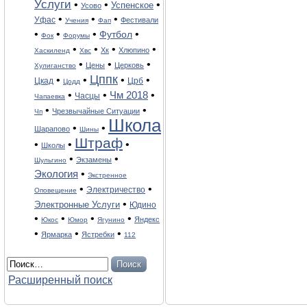
Услуги
•
•
•
Успенское
Усово
•
•
•
Уфас
Фестивали
Учения
Фап
•
•
•
•
Футбол
Фок
Форумы
•
•
•
•
Хк
Хлюпино
Хаскиленд
Хвс
•
•
•
Цены
Церковь
Хулиганство
Цппк
•
•
•
•
Цкад
Црб
Цодд
•
•
Чм 2018
•
Часцы
Чапаевка
•
•
Чрезвычайные Ситуации
Чп
Школа
•
•
Шарапово
Шины
Штраф
•
•
•
Школы
•
•
Экзамены
Шульгино
Экология
•
Экстренное
•
•
Электричество
Оповещение
•
Электронные Услуги
Юдино
•
•
•
•
Яндекс
Юкос
Юмор
Ягунино
•
•
•
Ярмарка
Ястребки
112
Расширенный поиск