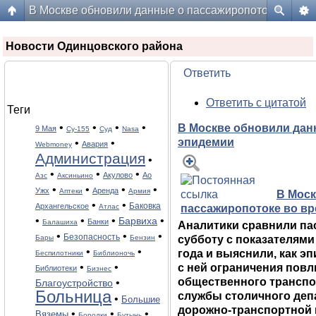
В Москве обновили данные о пассажиропотоке во вр
Форум жителей ЖК Да Винчи
Новости Одинцовского района
Ответить
Ответить с цитатой
Теги
•
•
•
•
В Москве обновили дан
9 Мая
Cу-155
Cуд
Nasa
эпидемии
•
•
Авария
Webmoney
Администрация
•
•
•
•
Акулово
Ао
Азс
Аксиньино
•
•
•
•
Ужх
Аренда
Аптеки
Армия
В Моск
•
•
Баковка
Архангельское
Атлас
пассажиропотоке во в
•
•
•
•
Барвиха
Банки
Балашиха
Аналитики сравнили па
•
•
•
Безопасность
Бары
Бензин
субботу с показателям
•
•
года и выяснили, как э
Беспилотники
Библионочь
•
•
с ней ограничения повл
Библиотеки
Бизнес
общественного транспор
•
Благоустройство
Больница
службы столичного деп
•
Большие
дорожно-транспортной 
•
•
•
Вяземы
Бородки
Бутынь