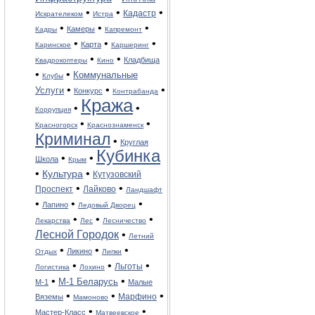
•
•
•
Кадастр
Искрателеком
Истра
•
•
•
Камеры
Кадры
Капремонт
•
•
•
Карта
Каринское
Каршеринг
•
•
Кладбища
Квадрокоптеры
Кино
•
•
Коммунальные
Клубы
•
•
•
Услуги
Конкурс
Контрабанда
Кража
•
•
Коррупция
•
•
Красногорск
Краснознаменск
Криминал
•
Круглая
Кубинка
•
•
Школа
Крым
•
•
Культура
Кутузовский
•
•
Лайково
Проспект
Ландшафт
•
•
•
Лапино
Ледовый Дворец
•
•
•
Лекарства
Лес
Лесничество
Лесной Городок
•
Летний
•
•
•
Ликино
Отдых
Липки
•
•
•
Льготы
Логистика
Лохино
•
•
М-1 Беларусь
М-1
Малые
•
•
•
Вяземы
Марфино
Мамоново
•
•
Мастер-Класс
Матвеевское