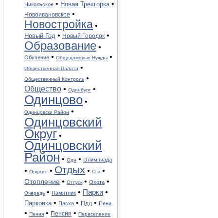
•
•
Новая Трехгорка
Никольское
•
Новоивановское
Новостройка
•
•
•
Новый Год
Новый Городок
Образование
•
•
•
Обучение
Общедомовые Нужды
•
Общественная Палата
•
Общественный Контроль
Общество
•
•
Одинбург
Одинцово
•
•
Одинцовски Район
Одинцовский
Округ
•
Одинцовский
Район
•
•
Олимпиада
Одн
Отдых
•
•
•
•
Оружие
Отк
•
•
•
Отопление
Охота
Отпуск
•
•
•
Парки
Памятник
Очередь
•
•
•
Парковка
Пдд
Пасха
Пени
•
•
•
Пенсия
Пения
Переселение