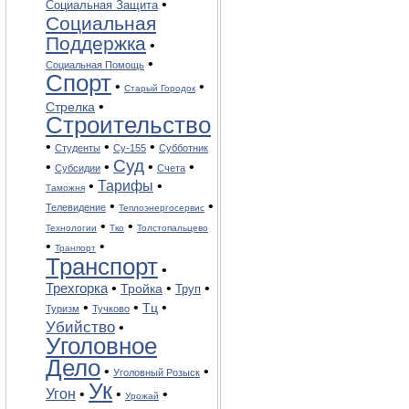
•
Социальная Защита
Социальная
Поддержка
•
•
Социальная Помощь
Спорт
•
•
Старый Городок
•
Стрелка
Строительство
•
•
•
Студенты
Су-155
Субботник
Суд
•
•
•
•
Субсидии
Счета
•
Тарифы
•
Таможня
•
•
Телевидение
Теплоэнергосервис
•
•
Технологии
Тко
Толстопальцево
•
•
Транпорт
Транспорт
•
Трехгорка
•
•
•
Тройка
Труп
•
•
•
Тц
Туризм
Тучково
Убийство
•
Уголовное
Дело
•
•
Уголовный Розыск
Ук
Угон
•
•
•
Урожай