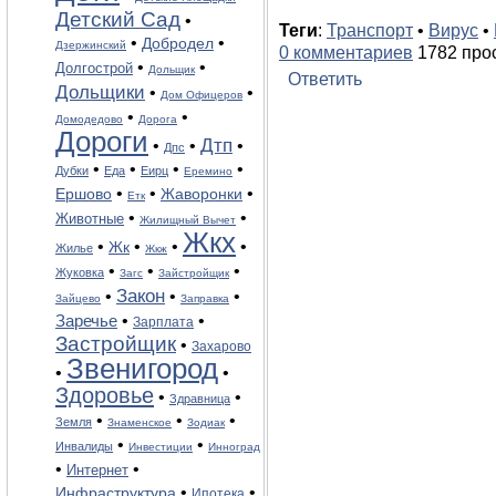
Детский Сад
•
Теги
:
Транспорт
•
Вирус
•
•
•
Добродел
Дзержинский
0 комментариев
1782 про
•
•
Долгострой
Дольщик
Ответить
Дольщики
•
•
Дом Офицеров
•
•
Домодедово
Дорога
Дороги
Дтп
•
•
•
Дпс
•
•
•
•
Дубки
Еда
Еирц
Еремино
•
•
•
Жаворонки
Ершово
Етк
•
•
Животные
Жилищный Вычет
Жкх
•
•
•
•
Жк
Жилье
Жкж
•
•
•
Жуковка
Загс
Зайстройщик
Закон
•
•
•
Зайцево
Заправка
Заречье
•
•
Зарплата
Застройщик
•
Захарово
Звенигород
•
•
Здоровье
•
•
Здравница
•
•
•
Земля
Знаменское
Зодиак
•
•
Инвалиды
Инвестиции
Инноград
•
•
Интернет
•
•
Инфраструктура
Ипотека