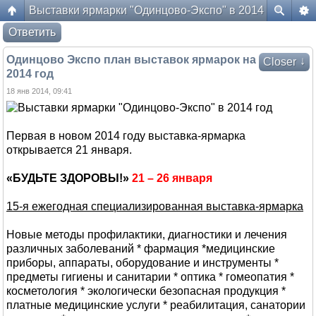
Выставки ярмарки "Одинцово-Экспо" в 2014 год
Форум жителей ЖК Да Винчи
Ответить
Одинцово Экспо план выставок ярмарок на
↓
Closer
2014 год
18 янв 2014, 09:41
Первая в новом 2014 году выставка-ярмарка
открывается 21 января.
«БУДЬТЕ ЗДОРОВЫ!»
21 – 26 января
15-я ежегодная специализированная выставка-ярмарка
Новые методы профилактики, диагностики и лечения
различных заболеваний * фармация *медицинские
приборы, аппараты, оборудование и инструменты *
предметы гигиены и санитарии * оптика * гомеопатия *
косметология * экологически безопасная продукция *
платные медицинские услуги * реабилитация, санатории