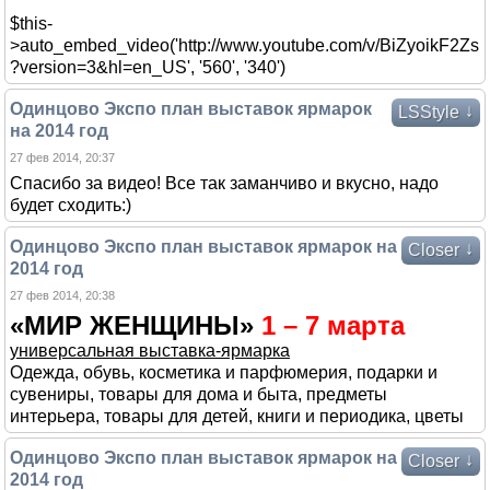
$this-
>auto_embed_video('http://www.youtube.com/v/BiZyoikF2Zs
?version=3&hl=en_US', '560', '340')
Одинцово Экспо план выставок ярмарок
↓
LSStyle
на 2014 год
27 фев 2014, 20:37
Спасибо за видео! Все так заманчиво и вкусно, надо
будет сходить:)
Одинцово Экспо план выставок ярмарок на
↓
Closer
2014 год
27 фев 2014, 20:38
«МИР ЖЕНЩИНЫ»
1 – 7 марта
универсальная выставка-ярмарка
Одежда, обувь, косметика и парфюмерия, подарки и
сувениры, товары для дома и быта, предметы
интерьера, товары для детей, книги и периодика, цветы
Одинцово Экспо план выставок ярмарок на
↓
Closer
2014 год