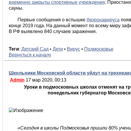
временно закрыты спортивные учреждения
. Приостано
сауны.
Первые сообщения о вспышке
#коронавируса
появ
конце 2019 года. На данный момент по всему миру заф
В РФ выявлено 840 случаев заражения.
Теги
:
Детский Сад
•
Дети
•
Вирус
•
Подмосковье
Вернуться к началу
Школьники Московской области уйдут на трехнеде
Admin
17 мар 2020, 00:13
Уроки в подмосковных школах отменят на тр
понедельник губернатор Московск
«Сегодня в школы Подмосковья пришли 80% учени