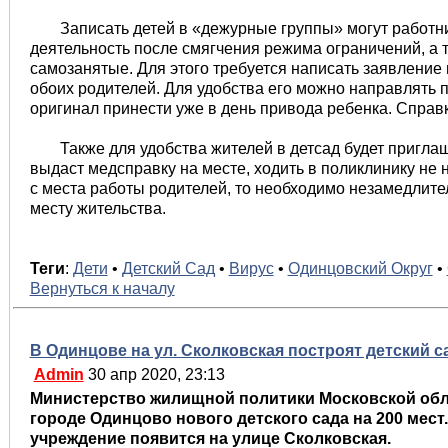
Записать детей в «дежурные группы» могут работн
деятельность после смягчения режима ограничений, а
самозанятые. Для этого требуется написать заявление 
обоих родителей. Для удобства его можно направлять п
оригинал принести уже в день привода ребенка. Справ
Также для удобства жителей в детсад будет пригла
выдаст медсправку на месте, ходить в поликлинику не н
с места работы родителей, то необходимо незамедлите
месту жительства.
Теги
:
Дети
•
Детский Сад
•
Вирус
•
Одинцовский Округ
•
Вернуться к началу
В Одинцове на ул. Сколковская построят детский с
Admin
30 апр 2020, 23:13
Министерство жилищной политики Московской обл
городе Одинцово нового детского сада на 200 мес
учреждение появится на улице Сколковская.