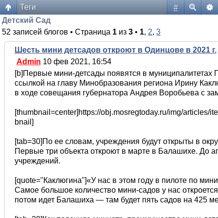
Теги
#
Форум жителей ЖК Да Винчи
Детский Сад
52 записей блогов • Страница
1
из
3
•
1
,
2
,
3
Шесть мини детсадов откроют в Одинцове в 2021 г.
Admin
10 фев 2021, 16:54
[b]Первые мини-детсады появятся в муниципалитетах 
ссылкой на главу Минобразования региона Ирину Каклю
в ходе совещания губернатора Андрея Воробьева с зам
[thumbnail=center]https://obj.mosregtoday.ru/img/article
bnail]
[tab=30]По ее словам, учреждения будут открыты в ок
Первые три объекта откроют в марте в Балашихе. До а
учреждений.
[quote="Каклюгина"]«У нас в этом году в пилоте по мин
Самое большое количество мини-садов у нас откроется 
потом идет Балашиха — там будет пять садов на 425 мес