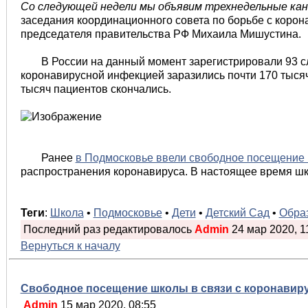
Со следующей недели мы объявим трехнедельные ка
заседания координационного совета по борьбе с коро
председателя правительства РФ Михаила Мишустина.
В России на данный момент зарегистрировали 93 с
коронавирусной инфекцией заразились почти 170 тысяч
тысяч пациентов скончались.
Ранее
в Подмосковье ввели свободное посещение 
распространения коронавируса. В настоящее время ш
Теги
:
Школа
•
Подмосковье
•
Дети
•
Детский Сад
•
Обра
Последний раз редактировалось
Admin
24 мар 2020, 11
Вернуться к началу
Свободное посещение школы в связи с коронавирус
Admin
15 мар 2020, 08:55