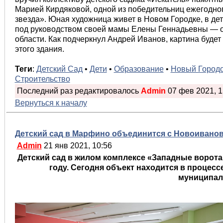
Марией Кирдяковой, одной из победительниц ежегодног
звезда». Юная художница живет в Новом Городке, в де
под руководством своей мамы Елены Геннадьевны — од
области. Как подчеркнул Андрей Иванов, картина буде
этого здания.
Теги
:
Детский Сад
•
Дети
•
Образование
•
Новый Город
Строительство
Последний раз редактировалось
Admin
07 фев 2021, 15
Вернуться к началу
Детский сад в Марфино объединится с Новоивано
Admin
21 янв 2021, 10:56
Детский сад в жилом комплексе «Западные ворота
году. Сегодня объект находится в процесс
муниципал