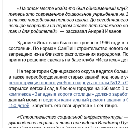
«На этом месте когда-то был одноимённый клуб:
теперь это современное дошкольное учреждение на 
а также пищеблоком полного цикла. До сегодняшнего
четыре квартиры на первом этаже пятиэтажного дом
так и для родителей»
, — рассказал Андрей Иванов.
Здание «Искателя» было построено в 1966 году, в
состоянии. По нормам СанПиН строительство нового о
запрещено из-за близкого расположения аэродрома. П
принято решение сделать на базе клуба «Искатель» дет
На территории Одинцовского округа ведется больша
а также переоборудованию старых зданий под новые у
реконструкция нового учебного корпуса школы №12 в О
открылся детский сад в Лесном городке на 160 мест. 
комплекса «Западные ворота столицы» должно заработ
данный момент
ведется капитальный ремонт здания в 
150 детей
. Запустить его планируется к 1 сентября.
«Строительство социальной инфраструктуры — 
руководство страны и лично президент Владимир Пут