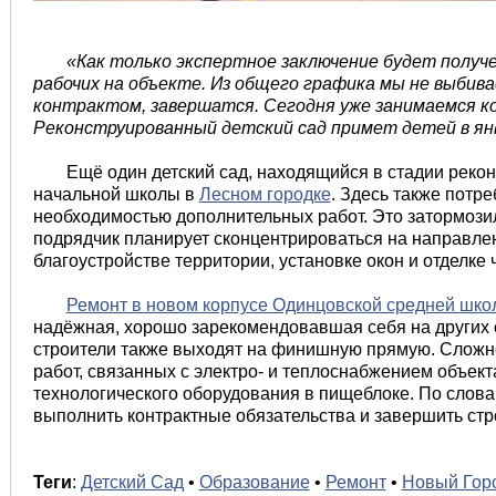
«Как только экспертное заключение будет получе
рабочих на объекте. Из общего графика мы не выбив
контрактом, завершатся. Сегодня уже занимаемся к
Реконструированный детский сад примет детей в ян
Ещё один детский сад, находящийся в стадии реко
начальной школы в
Лесном городке
. Здесь также потр
необходимостью дополнительных работ. Это затормози
подрядчик планирует сконцентрироваться на направлен
благоустройстве территории, установке окон и отделке
Ремонт в новом корпусе Одинцовской средней шк
надёжная, хорошо зарекомендовавшая себя на других 
строители также выходят на финишную прямую. Сложно
работ, связанных с электро- и теплоснабжением объект
технологического оборудования в пищеблоке. По слова
выполнить контрактные обязательства и завершить стро
Теги
:
Детский Сад
•
Образование
•
Ремонт
•
Новый Гор