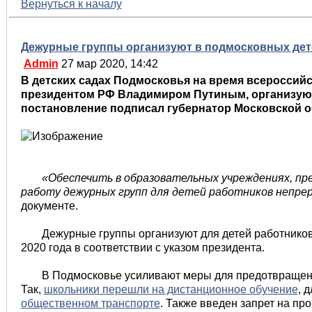
Вернуться к началу
Дежурные группы организуют в подмосковных дет
Admin
27 мар 2020, 14:42
В детских садах Подмосковья на время всероссий
президентом РФ Владимиром Путиным, организую
постановление подписал губернатор Московской о
«Обеспечить в образовательных учреждениях, п
работу дежурных групп для детей работников непре
документе.
Дежурные группы организуют для детей работников,
2020 года в соответствии с указом президента.
В Подмосковье усиливают меры для предотвращен
Так,
школьники перешли на дистанционное обучение
, 
общественном транспорте
. Также введен запрет на п