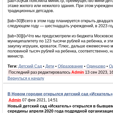
[tab=30]Как пояснила министр, преимущество мини-детс
этаже жилого или нежилого здания. При этом учреждени
традиционных детсадов.
[tab=30]Всего в этом году планируется открыть двадцат
следующем году — шестнадцать учреждений, в 2023 го
[tab=30][i]«Что мы предусмотрели из бюджета Москов
муниципалитету по 123 тысячи рублей на ребенка, и эти
закупку игрушек, кроваток. Плюс, дальше ежемесячно 
половиной тысяч рублей на ребенка, соответственно, на к
министр.
Теги
:
Детский Сад
•
Дети
•
Образование
•
Одинцово
•
О
Последний раз редактировалось
Admin
13 сен 2023, 16
Вернуться к началу
В Новом городке открылся детский сад «Искатель»
Admin
07 фев 2021, 14:51
Новый детский сад «Искатель» открылся в бывшем
середины апреля 2020 года подрядной организацие